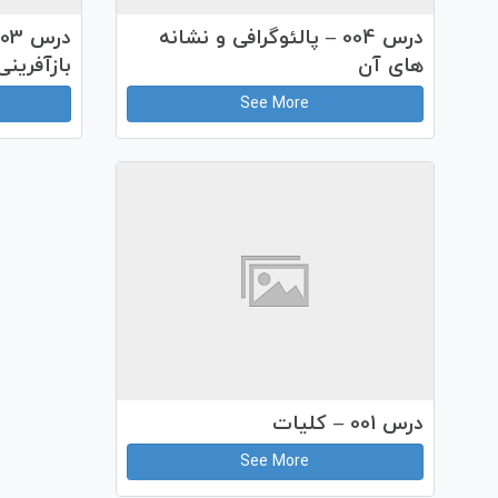
درس 004 – پالئوگرافی و نشانه
های آن
بازآفرینی
See More
درس 001 – کلیات
See More