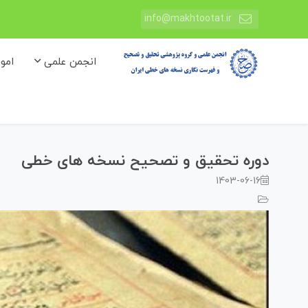
info@makhtootat.ir
انجمن علمی
امو
دوره تحقیق و تصحیح نسخه های خطی
1403-06-16