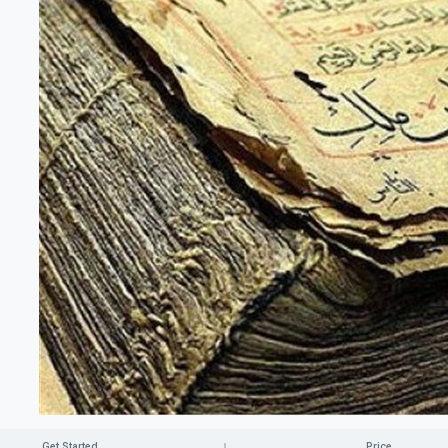
Get Started
Price