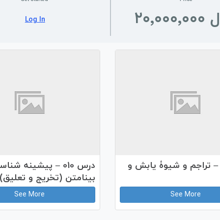
Log In
رس 011 – تراجم و شیوۀ یابش و
درس 010 – پیشینه شنا
بینامتن (تخریج و تعلیق)
See More
See More