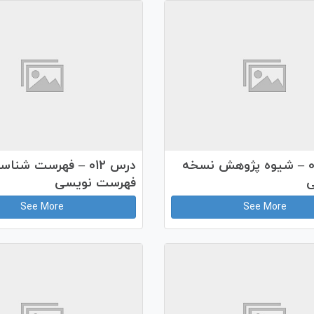
درس 008 – شیوه پژوهش نسخه
درس 012 – فهرست شنا
ی
فهرست نویسی
See More
See More