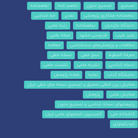
تصحیح
تصحیح متون
تفاهم نامه
تفاهمنامه
تفاهمنامه همکاری پژوهشی
تقدیر
خط شناسی
دانشگاه مازندران
دوفصلنامه
رتبه علمی
زهیر طیب
فردوسی مشهد
مجله علمی
مطالعات و پژوهش‌های سندشناسی
مطالعه
معرفة الخطوط
نسخ خطی
نسخه خطی
نسخه شناسی
نشریه علمی
نشست علمی
نمایشگاه کتاب
نمایه
هفته پژوهش
همایش بین المللی تحقیق و تصحیح نسخه های خطی ایران
همایش علمی
پژوهش
پژوهشهای نسخه شناسی و تصحیح متون
کتابخانه ملی
کمیسیون انجمنهای علمی ایران
کودیکولوژی