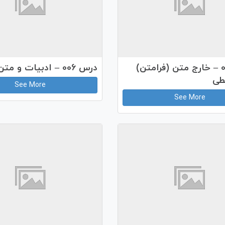
درس 007 – خارج متن (فرامتن)
درس 006 – ادبیات و متن پژوهی
طی
See More
See More