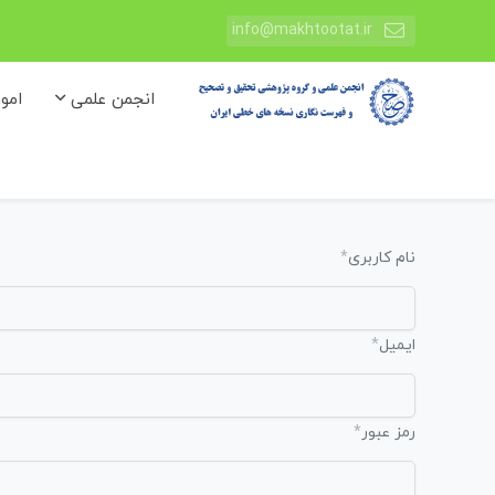
info@makhtootat.ir
انجمن علمی
امو
نام کاربری
*
ایمیل
*
رمز عبور
*