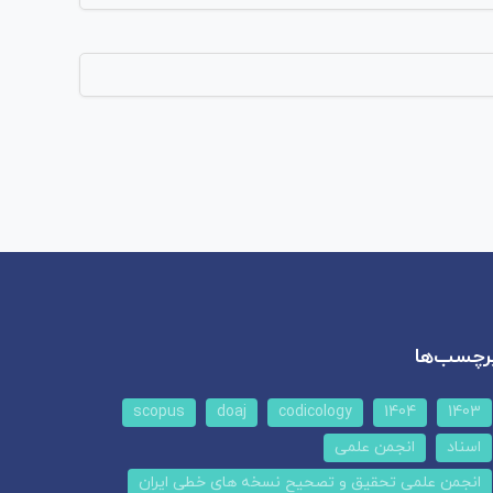
رچسب‌ها
scopus
doaj
codicology
1404
1403
اسناد
انجمن علمی
انجمن علمی تحقیق و تصحیح نسخه های خطی ایران