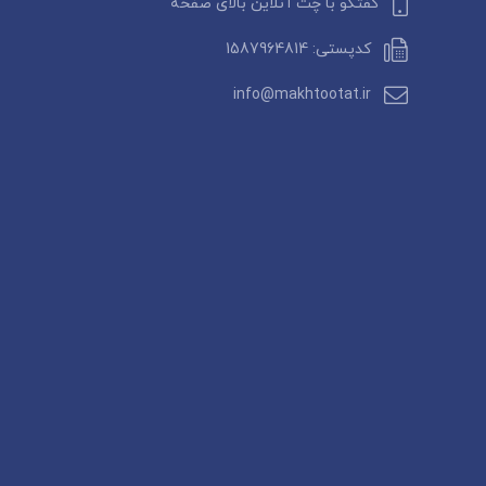
گفتگو با چت آنلاین بالای صفحه
کدپستی: 1587964814
info@makhtootat.ir