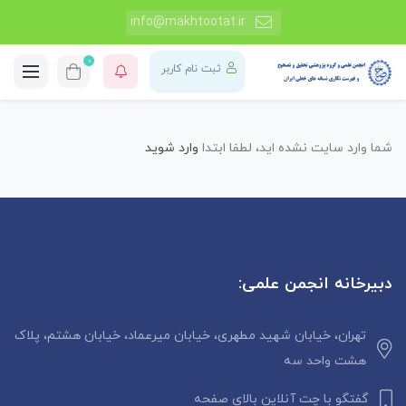
info@makhtootat.ir
0
ثبت نام کاربر
شما وارد سایت نشده اید، لطفا ابتدا
وارد شوید
دبیرخانه انجمن علمی:
تهران، خیابان شهید مطهری، خیابان میرعماد، خیابان هشتم، پلاک
هشت واحد سه
گفتگو با چت آنلاین بالای صفحه