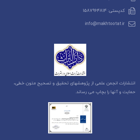
کدپستی: 1587964814
info@makhtootat.ir
انتشارات انجمن علمی از پژوهشهای تحقیق و تصحیح متون خطی،
حمایت و آنها را بچاپ می رساند.