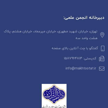
دبیرخانه انجمن علمی:
تهران، خیابان شهید مطهری، خیابان میرعماد، خیابان هشتم، پلاک
هشت واحد سه
گفتگو با چت آنلاین بالای صفحه
کدپستی: 1587964814
info@makhtootat.ir