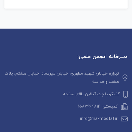
دبیرخانه انجمن علمی:
تهران، خیابان شهید مطهری، خیابان میرعماد، خیابان هشتم، پلاک
هشت واحد سه
گفتگو با چت آنلاین بالای صفحه
کدپستی: 1587964814
info@makhtootat.ir