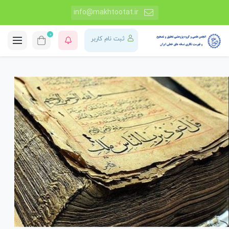
info@makhtootat.ir
0
ثبت نام کاربر