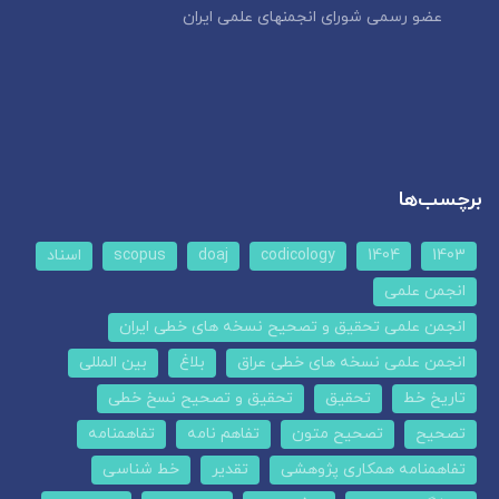
عضو رسمی شورای انجمنهای علمی ایران
برچسب‌ها
1403
1404
codicology
doaj
scopus
اسناد
انجمن علمی
انجمن علمی تحقیق و تصحیح نسخه های خطی ایران
انجمن علمی نسخه های خطی عراق
بلاغ
بین المللی
تاریخ خط
تحقیق
تحقیق و تصحیح نسخ خطی
تصحیح
تصحیح متون
تفاهم نامه
تفاهمنامه
تفاهمنامه همکاری پژوهشی
تقدیر
خط شناسی