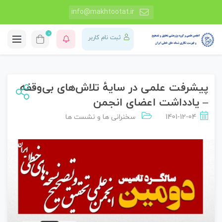
info@makhtootat.ir
0
ثبت نام کاربر
پیشرفت علمی در سایهٔ تلاش‌های بی‌وقفه
– یادداشت اعضای انجمن
1401-12-04
سخنرانی ها و نشست ها