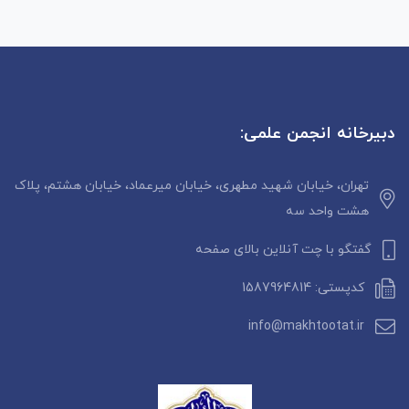
دبیرخانه انجمن علمی:
تهران، خیابان شهید مطهری، خیابان میرعماد، خیابان هشتم، پلاک
هشت واحد سه
گفتگو با چت آنلاین بالای صفحه
کدپستی: 1587964814
info@makhtootat.ir