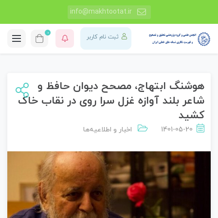
info@makhtootat.ir
0
ثبت نام کاربر
هوشنگ ابتهاج، مصحح دیوان حافظ و
شاعر بلند آوازه غزل سرا روی در نقاب خاک
کشید
1401-05-20
اخبار و اطلاعیه‌ها