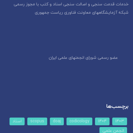
خدمات قدمت سنجی و اصالت سنجی اسناد و کتب با مجوز رسمی
شبکه آزمایشگاههای معاونت فناوری ریاست جمهوری
عضو رسمی شورای انجمنهای علمی ایران
برچسب‌ها
1403
1404
codicology
doaj
scopus
اسناد
انجمن علمی