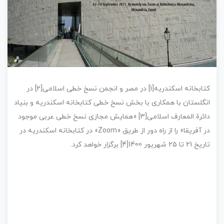
کتابخانه اسکندریه[1] در مصر و انجمن نسخ خطی اسلامی[2] در
انگلستان با همکاری با بخش نسخ خطی کتابخانه اسکندریه و بنیاد
دائرة المعارف اسلامی[3] «همایش مجازی نسخ خطی عربی موجود
در آفریقا» را از راه دور از طریق «‌Zoom» در کتابخانه اسکندریه در
تاریخ 21 تا 25 شهریور 1400[4] برگزار خواهد کرد.