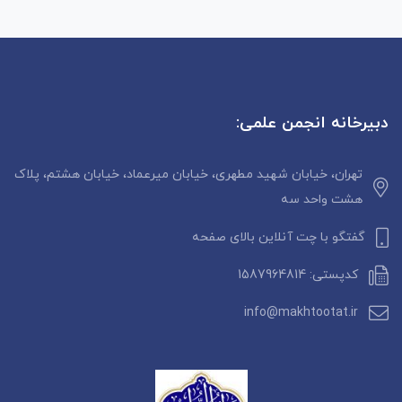
دبیرخانه انجمن علمی:
تهران، خیابان شهید مطهری، خیابان میرعماد، خیابان هشتم، پلاک
هشت واحد سه
گفتگو با چت آنلاین بالای صفحه
کدپستی: 1587964814
info@makhtootat.ir