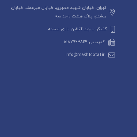
تهران، خیابان شهید مطهری، خیابان میرعماد، خیابان
هشتم، پلاک هشت واحد سه
گفتگو با چت آنلاین بالای صفحه
کدپستی: 1587964814
info@makhtootat.ir