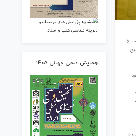
مورخ
فت هیچ
همایش علمی جهانی 1405
۱) نگهداری می شود.
ن
و از