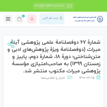
info@makhtootat.ir
0
ثبت نام کاربر
شمارۀ 67 دوفصلنامۀ علمی پژوهشی آینۀ
میراث (دوفصلنامۀ ویژۀ پژوهش‌های ادبی و
متن‌شناختی؛ دورۀ 18، شمارۀ دوم، پاییز و
زمستان 1399) به صاحب‌امتیازی مؤسسۀ
پژوهشی میراث مکتوب منتشر شد.
1400-02-15
اخبار و اطلاعیه‌ها