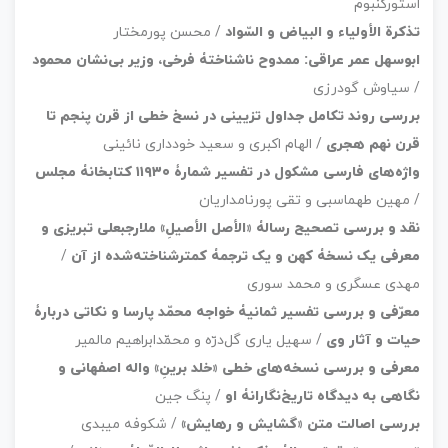
استورکنبوم
تذکرة الأولیاء
و
البیاض و السّواد
/ محسن پورمختار
ابوسهل عمر عراقی: ممدوح ناشناختۀ فرخی، وزیر بی‌نشان محمود
/ سیاوش گودرزی
بررسی روند تکامل جداول تزیینی در نسخ خطی از قرن پنجم تا
قرن نهم هجری
/ الهام اکبری و سعید خودداری نائینی
واژه‌های فارسی مشکول در تفسیر شمارۀ ۱۱۹۳۰ کتابخانۀ مجلس
/ مهین طهماسبی و تقی پورنامداریان
نقد و بررسی تصحیح رسالۀ «الأصل الأصیلِ» ملارجبعلی تبریزی و
معرفی یک نسخۀ کهن و یک ترجمۀ کمترشناخته‌شده از آن
/
مهدی عسگری و محمد سوری
معرّفی و بررسی تفسیر ثمانیۀ خواجه‌ محمّد پارسا و نکاتی دربارۀ
حیات و آثار وی
/ سهیل یاری گل‌درّه و محمّدابراهیم مالمیر
معرفی و بررسی نسخه‌های خطی «خلد برینِ» واله اصفهانی و
نگاهی به دیدگاه تاریخ‌نگارانۀ او
/ پنگ جین
بررسی اصالت متن «گشایش و رهایش»
/ شکوفه میبدی