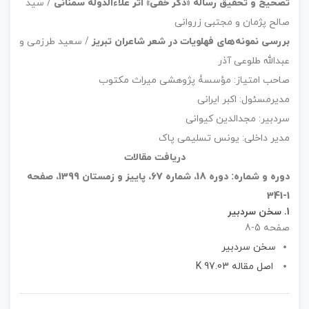
تصحیح و تحقیق رسالۀ «ذکر خفی» اثر علاءالدّولۀ سمنانی
/ سید
صالح پژمان و مجتبی زروانی
بررسی نمونه‌های فهلویات در شعر شاعران تبریز
/ سعید طرزمی و
عبدالله طلوعی آذر
صاحب امتیاز: مؤسسۀ پژوهشی میراث مکتوب
مدیرمسئول: اکبر ایرانی
سردبیر: مجدالدین کیوانی
مدیر داخلی: یونس تسلیمی پاک
دریافت مقالات
دوره و شماره: دوره 18، شماره 67، پاییز و زمستان 1399، صفحه
1-341
1.
سخن سردبیر
صفحه 5-8
سخن سردبیر
اصل مقاله 97.03 K