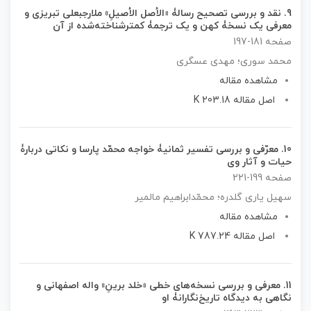
9.
نقد و بررسی تصحیح رسالۀ «الأصل الأصیلِ» ملارجبعلی تبریزی و
معرفی یک نسخۀ کهن و یک ترجمۀ کمترشناخته‌شده از آن
صفحه 181-197
محمد سوری؛ مهدی عسگری
مشاهده مقاله
اصل مقاله 203.18 K
10.
معرّفی و بررسی تفسیر ثمانیۀ خواجه‌ محمّد پارسا و نکاتی دربارۀ
حیات و آثار وی
صفحه 199-221
سهیل یاری گلدره؛ محمّدابراهیم مالمیر
مشاهده مقاله
اصل مقاله 787.24 K
11.
معرفی و بررسی نسخه‌های خطی «خلد برینِ» واله اصفهانی و
نگاهی به دیدگاه تاریخ‌نگارانۀ او