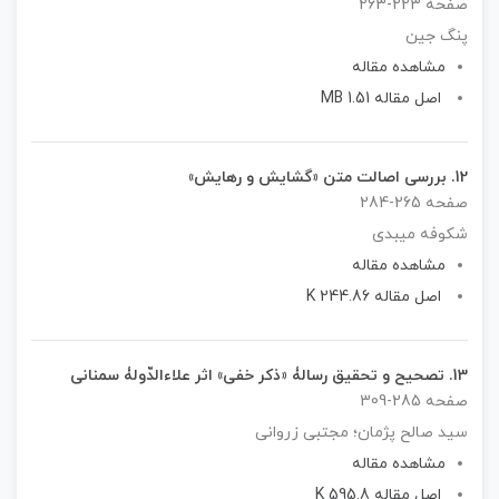
صفحه 223-263
پنگ جین
مشاهده مقاله
اصل مقاله 1.51 MB
12.
بررسی اصالت متن «گشایش و رهایش»
صفحه 265-284
شکوفه میبدی
مشاهده مقاله
اصل مقاله 244.86 K
13.
تصحیح و تحقیق رسالۀ «ذکر خفی» اثر علاءالدّولۀ سمنانی
صفحه 285-309
سید صالح پژمان؛ مجتبی زروانی
مشاهده مقاله
اصل مقاله 595.8 K