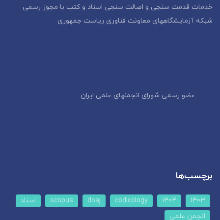
خدمات قدمت سنجی و اصالت سنجی اسناد و کتب با مجوز رسمی
شبکه آزمایشگاههای معاونت فناوری ریاست جمهوری
عضو رسمی شورای انجمنهای علمی ایران
برچسب‌ها
1403
1404
codicology
doaj
scopus
اسناد
انجمن علمی