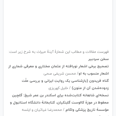
فهرست مقالات و مطالب این شمارۀ آینۀ میراث به شرح زیر است:
سخن سردبیر
تصحیح برخی اشعار نویافته از عثمان مختاری و معرفی شماری از
اشعار منسوب به او
/ محسن شریفی صحی
گناه فریدون (بازشناسی یک روایتِ ایرانی و بررسی علّت
زدوده‌شدن آن از متون)
/ خلیل کهریزی
نسخه‌ای شاهانه کتابت‌شده برای اسکندر بن عمر شیخ: گلچین
محفوظ در موزۀ کالوست گلبنکیان، کتابخانۀ دانشگاه استانبول و
مؤسسۀ تاریخ پزشکی ولکام
/ محمدرضا غیاثیان و ایلسه