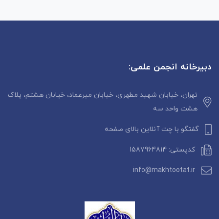
دبیرخانه انجمن علمی:
تهران، خیابان شهید مطهری، خیابان میرعماد، خیابان هشتم، پلاک
هشت واحد سه
گفتگو با چت آنلاین بالای صفحه
کدپستی: 1587964814
info@makhtootat.ir