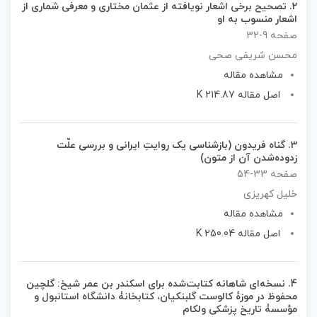
2.
تصحیح برخی اشعار نویافته از عثمان مختاری و معرفی شماری از
اشعار منسوب به او
صفحه 9-32
محسن شریفی صحی
مشاهده مقاله
اصل مقاله 214.87 K
3.
گناه فریدون (بازشناسی یک روایتِ ایرانی و بررسی علّت
زدوده‌شدن آن از متون)
صفحه 33-54
خلیل کهریزی
مشاهده مقاله
اصل مقاله 250.04 K
4.
نسخه‌ای شاهانه کتابت‌شده برای اسکندر بن عمر شیخ: گلچین
محفوظ در موزۀ کالوست گلبنکیان، کتابخانۀ دانشگاه استانبول و
مؤسسۀ تاریخ پزشکی ولکام