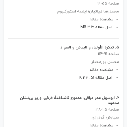
صفحه 55-90
محمدرضا غیاثیان؛ ایلسه استورکنبوم
مشاهده مقاله
اصل مقاله 3.16 MB
5.
تذکرة الأولیاء و البیاض‌ و السواد
صفحه 91-114
محسن پورمختار
مشاهده مقاله
اصل مقاله 331.51 K
6.
ابوسهل عمر عراقی: ممدوح ناشناختۀ فرخی، وزیر بی‌نشان
محمود
صفحه 115-138
سیاوش گودرزی
مشاهده مقاله