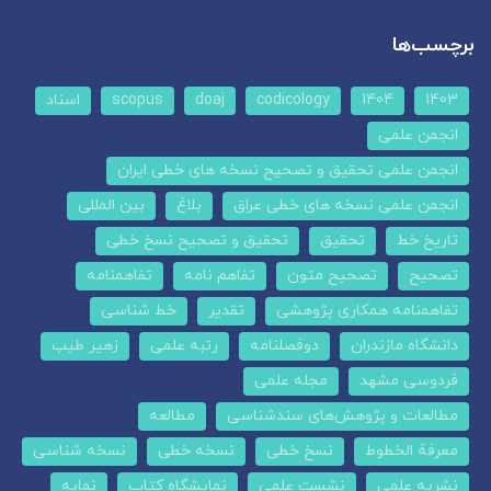
برچسب‌ها
1403
1404
codicology
doaj
scopus
اسناد
انجمن علمی
انجمن علمی تحقیق و تصحیح نسخه های خطی ایران
انجمن علمی نسخه های خطی عراق
بلاغ
بین المللی
تاریخ خط
تحقیق
تحقیق و تصحیح نسخ خطی
تصحیح
تصحیح متون
تفاهم نامه
تفاهمنامه
تفاهمنامه همکاری پژوهشی
تقدیر
خط شناسی
دانشگاه مازندران
دوفصلنامه
رتبه علمی
زهیر طیب
فردوسی مشهد
مجله علمی
مطالعات و پژوهش‌های سندشناسی
مطالعه
معرفة الخطوط
نسخ خطی
نسخه خطی
نسخه شناسی
نشریه علمی
نشست علمی
نمایشگاه کتاب
نمایه