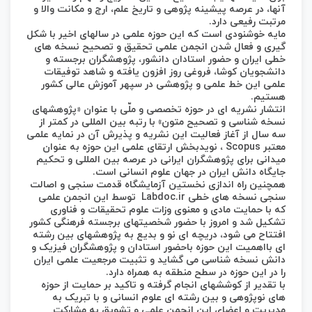
آنها، در عرصه پیشینه پژوهی و تاریخ علم، ارج و مکانت والا و
مرتبت رفیعی دارد.
مایه خوشنودی است که این حوزه علمی در سالهای اخیر با شکل
گیری و فعال شدن انجمن علمی تحقیق و تصحیح نسخه های
خطی ایران و حضور استادان دانشور، پژوهشگران برجسته و
دانشجویان کوشا، فروغی روز افزون یافته و شاهد توفیقات
علمی این خط علمی و پژوهشی در سپهر آموزش عالی کشور
هستیم.
انتشار نشریه ای در حوزه تخصصی و ملّی با عنوان «پژوهشهای
نسخه شناسی و تصحیح متون» با رتبه بین المللی در کمتر از
سه سال از آغاز فعالیت این نشریه و پذیرش آن در نمایه علمی
معتبر Scopus ، نویدبخش ارتقای علمی این حوزه به عنوان
میدانی برای پژوهشگران ایرانی در عرصه بین المللی و تحکیم
جایگاه دانش ایران در جهان علوم انسانی است.
همچنین راه اندازی نخستین آزمایشگاه قدمت سنجی و اصالت
سنجی نسخه های خطی Labdoc.ir توسط این انجمن علمی
که با حمایت مادی و معنوی وزات علوم تحقیقات و فناوری
تشکیل شد و امروز با حضور شخصیتهای برجسته فرهنگی کشور
افتتاح می شود، دریچه ای نو و بدیع به پژوهشهای بین رشته
ای بااهمیت این حوزه باحضور استادان و پژوهشگران فیزیک و
دانش نسخه شناسی می گشاید و تثبیت مرجعیت علمی ایران
را در این حوزه در سطح منطقه به همراه دارد.
با تقدیر از کوششهای انجام گرفته و تاکید بر حمایت از حوزه
های نوپژوهی و بین رشته ای علوم انسانی و با تبریک به
مدیریت و اعضای این انجمن علمی و تشویق به مشارکت