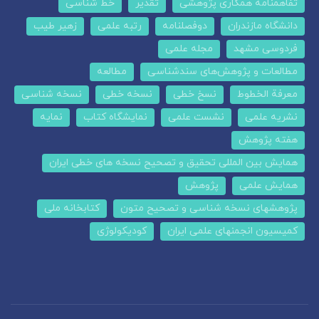
تفاهمنامه همکاری پژوهشی
تقدیر
خط شناسی
دانشگاه مازندران
دوفصلنامه
رتبه علمی
زهیر طیب
فردوسی مشهد
مجله علمی
مطالعات و پژوهش‌های سندشناسی
مطالعه
معرفة الخطوط
نسخ خطی
نسخه خطی
نسخه شناسی
نشریه علمی
نشست علمی
نمایشگاه کتاب
نمایه
هفته پژوهش
همایش بین المللی تحقیق و تصحیح نسخه های خطی ایران
همایش علمی
پژوهش
پژوهشهای نسخه شناسی و تصحیح متون
کتابخانه ملی
کمیسیون انجمنهای علمی ایران
کودیکولوژی