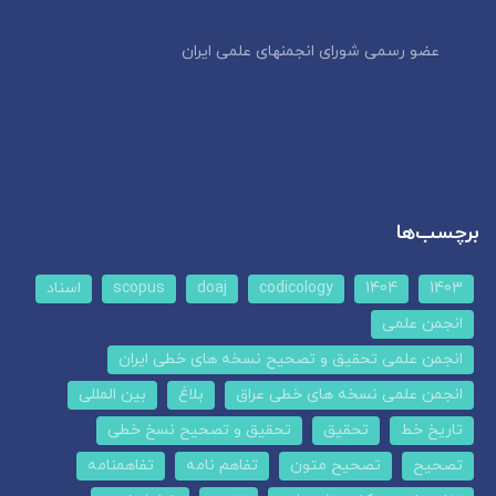
عضو رسمی شورای انجمنهای علمی ایران
برچسب‌ها
1403
1404
codicology
doaj
scopus
اسناد
انجمن علمی
انجمن علمی تحقیق و تصحیح نسخه های خطی ایران
انجمن علمی نسخه های خطی عراق
بلاغ
بین المللی
تاریخ خط
تحقیق
تحقیق و تصحیح نسخ خطی
تصحیح
تصحیح متون
تفاهم نامه
تفاهمنامه