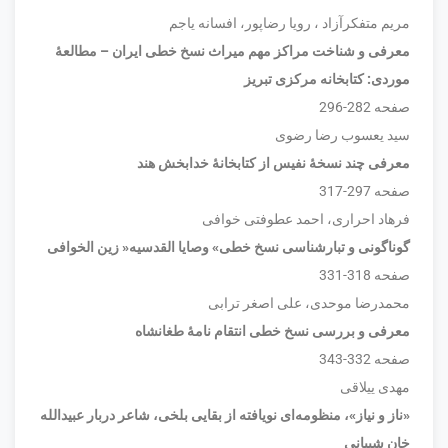
مریم متفکرآزاد ، رویا رضاپور، افسانه یاجم
معرفی و شناخت مراکز مهم میراث نسخ خطی ایران – مطالعۀ
موردی: کتابخانه مرکزی تبریز
صفحه 282-296
سید یعسوب رضا رضوی
معرفی چند نسخۀ نفیس از کتابخانۀ خدابخش هند
صفحه 297-317
فرهاد احراری، احمد عطوفتی خوافی
گوناگونی و تبارشناسی نسخ خطی» وصایا القدسیه« زین الخوافی
صفحه 318-331
محمدرضا موحدی، علی اصغر ترابی
معرفی و بررسی نسخ خطی انتقام نامۀ طغانشاه
صفحه 332-343
مهدی ییلاقی
«ناز و نیاز»، منظومه‌ای نویافته از بقایی بلخی، شاعر دربار عبیدالله
خان شیبانی