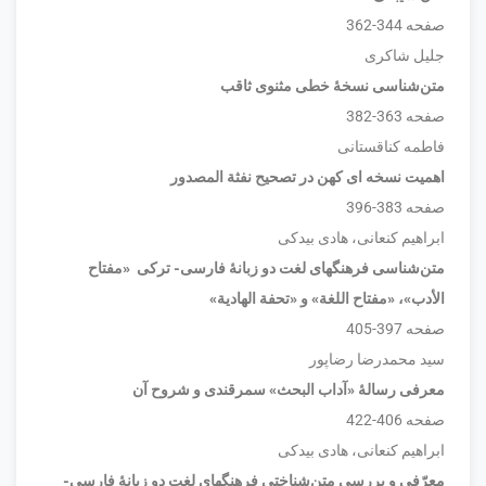
صفحه 344-362
جلیل شاکری
متن‌شناسی نسخۀ خطی مثنوی ثاقب
صفحه 363-382
فاطمه کناقستانی
اهمیت نسخه ای کهن در تصحیح نفثة المصدور
صفحه 383-396
ابراهیم کنعانی، هادی بیدکی
متن‌شناسی فرهنگهای لغت دو زبانۀ فارسی- ترکی «مفتاح
الأدب»، «مفتاح اللغة» و «تحفة الهادیة»
صفحه 397-405
سید محمدرضا رضاپور
معرفی رسالۀ «آداب البحث» سمرقندی و شروح آن
صفحه 406-422
ابراهیم کنعانی، هادی بیدکی
معرّفی و بررسی متن‌شناختی فرهنگهای لغت دو زبانۀ فارسی-