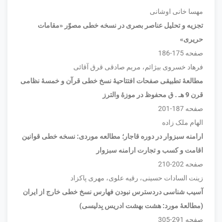
مهسا خانی اوشانی
تجزیه و تحلیل عناصر بصری در نسخه خطی مصوّر «مقامات
حریری»
صفحه 175-186
فرهاد خسروی بیژائم، مریم صادقی قرق آقائی
مطالعۀ تطبیقی صفحات افتتاحیۀ نسخ خطی قرآن و خمسۀ نظامی
قرن 9 هـ . ق محفوظ در موزۀ والترز
صفحه 187-201
الهام ملک زاده
ارامنه سبزوار در دوره قاجار؛ مطالعه موردی: نسخه خطی قوانین
اقامت و کسب و تجارت ارامنه سبزوار
صفحه 202-210
زینت السادات حسینی، رقیه علوی، مهری پاکزاد
آسیب شناسی دردسترس نبودن فهارس نسخ خطی خارج از ایران
(مطالعۀ مورد: هشت بهشت ادریس بِدلیسی)
صفحه 291-305