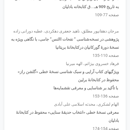
به تاریخ 909 هـ. . ق کتابخانه بادلیان
صفحه 77-109
مرجان دهقانپور مطلق، ناهید جعفری دهکردی، عطیه دورانی زاده
پژوهشی در نسخه‌شناسی ” نفحات االنس” جامی، با نگاهی ویژه به
نسخۀ دورۀ گورکانیان درکتابخانۀ بریتانیا
صفحه 110-135
فرهاد خسروی بیژائم، الهه میرنیا
ویژگیهای کتاب آرایی و سبک شناسی نسخۀ خطی «گلشن راز»
محفوظ در کتابخانۀ برلین
با تأکید بر شناسایی و معرفی نقشمایه
ها
صفحه 136-153
الهام لشکری، محدثه اسلامی علی آبادی
معرفی نسخۀ خطی «انتخاب حدیقۀ سنایی» محفوظ در کتابخانۀ
بادلیان
صفحه 154-174