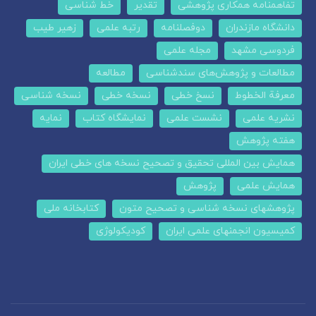
تفاهمنامه همکاری پژوهشی
تقدیر
خط شناسی
دانشگاه مازندران
دوفصلنامه
رتبه علمی
زهیر طیب
فردوسی مشهد
مجله علمی
مطالعات و پژوهش‌های سندشناسی
مطالعه
معرفة الخطوط
نسخ خطی
نسخه خطی
نسخه شناسی
نشریه علمی
نشست علمی
نمایشگاه کتاب
نمایه
هفته پژوهش
همایش بین المللی تحقیق و تصحیح نسخه های خطی ایران
همایش علمی
پژوهش
پژوهشهای نسخه شناسی و تصحیح متون
کتابخانه ملی
کمیسیون انجمنهای علمی ایران
کودیکولوژی