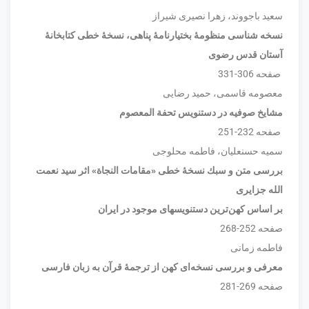
سعید باجووند، زهرا نصیری شیراز
نسخه شناسی منظومۀ بختیارنامۀ پناهی، نسخۀ خطی کتابخانۀ
آستان قدس رضوی
صفحه 306-331
معصومه قاسمی، حمید رضایی
مشایخ صوفیه در دستنویس تحفة المعصوم
صفحه 232-251
سمیه حسنعلیان، فاطمه محلوجی
بررسی متن و سبك نسخۀ خطی «مقامات النجاة» اثر سيد نعمت
الله جزايری
بر اساس كهن‌ترين دستنويسهای موجود در ايران
صفحه 252-268
فاطمه زمانی
معرفی و بررسی نسخه‌ای کهن از ترجمۀ قرآن به زبان فارسی
صفحه 269-281