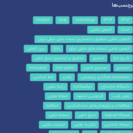
رچسب‌ها
scopus
doaj
codicology
1404
1403
اسناد
انجمن علمی
انجمن علمی تحقیق و تصحیح نسخه های خطی ایران
انجمن علمی نسخه های خطی عراق
بلاغ
بین المللی
تاریخ خط
تحقیق
تحقیق و تصحیح نسخ خطی
تصحیح
تصحیح متون
تفاهم نامه
تفاهمنامه
تفاهمنامه همکاری پژوهشی
تقدیر
خط شناسی
دانشگاه مازندران
دوفصلنامه
رتبه علمی
زهیر طیب
فردوسی مشهد
مجله علمی
مطالعات و پژوهش‌های سندشناسی
مطالعه
معرفة الخطوط
نسخ خطی
نسخه خطی
نسخه شناسی
نشریه علمی
نشست علمی