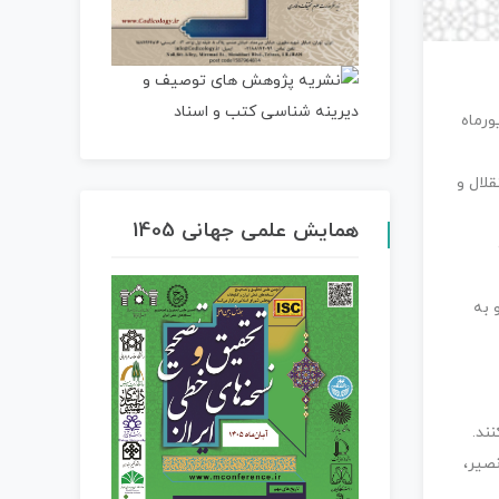
ی خود را تا ۳۱ شهریورماه
لال و
همایش علمی جهانی 1405
 به
ند.
صیر،