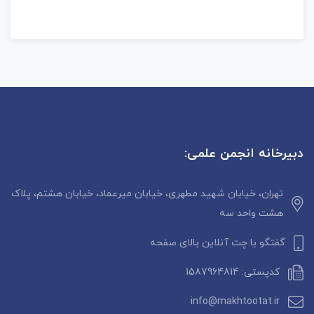
دبیرخانه انجمن علمی:
تهران، خیابان شهید مطهری، خیابان میرعماد، خیابان هشتم، پلاک
هشت واحد سه
گفتگو با چت آنلاین بالای صفحه
کدپستی: 1587964814
info@makhtootat.ir