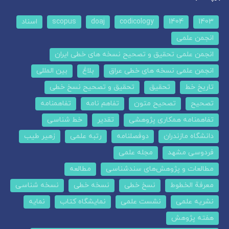
1403
1404
codicology
doaj
scopus
اسناد
انجمن علمی
انجمن علمی تحقیق و تصحیح نسخه های خطی ایران
انجمن علمی نسخه های خطی عراق
بلاغ
بین المللی
تاریخ خط
تحقیق
تحقیق و تصحیح نسخ خطی
تصحیح
تصحیح متون
تفاهم نامه
تفاهمنامه
تفاهمنامه همکاری پژوهشی
تقدیر
خط شناسی
دانشگاه مازندران
دوفصلنامه
رتبه علمی
زهیر طیب
فردوسی مشهد
مجله علمی
مطالعات و پژوهش‌های سندشناسی
مطالعه
معرفة الخطوط
نسخ خطی
نسخه خطی
نسخه شناسی
نشریه علمی
نشست علمی
نمایشگاه کتاب
نمایه
هفته پژوهش