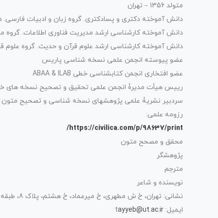
متولد 1356 – تهران
دانش آموخته دکتری و پسادکتری. گروه زبان و ادبیات فارسی. دانش
دانش آموخته کارشناسی ارشد مدیریت فناوری اطلاعات. گروه مدیر
دانش آموخته کارشناسی ارشد علوم قرآن و حدیث. گروه علوم قرآن
عضو پیوسته انجمن علمی نسخه شناسی پاریس
عضو افتخاری انجمن کتابشناسی خطی ABAA & ILAB
رییس هیأت مدیرۀ انجمن علمی تحقیق و تصحیح نسخه های خط
سردبیر نشریۀ علمی پژوهشهای نسخه شناسی و تصحیح متون (ب
رزومه علمی:
https://civilica.com/p/98637/print/
محقق و مصحح متون
پژوهشگر
مترجم
نویسنده و شاعر
نشانی: تهران، خ ش مطهری، خ میرعماد، خ هشتم، پلاک 8، طبقه اول
ایمیل: t
ayyeb@ut.ac.ir