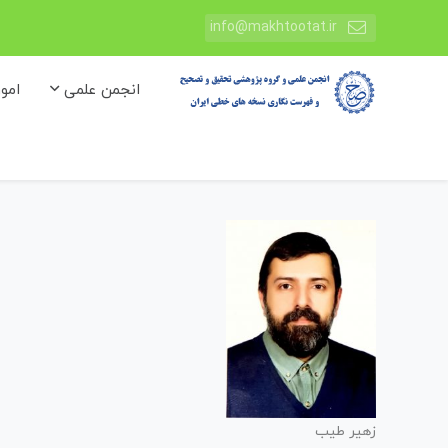
info@makhtootat.ir
انجمن علمی
امو
زهیر طیب