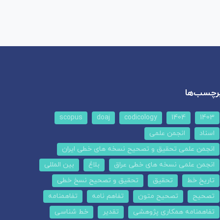
رچسب‌ها
scopus
doaj
codicology
1404
1403
اسناد
انجمن علمی
انجمن علمی تحقیق و تصحیح نسخه های خطی ایران
انجمن علمی نسخه های خطی عراق
بلاغ
بین المللی
تاریخ خط
تحقیق
تحقیق و تصحیح نسخ خطی
تصحیح
تصحیح متون
تفاهم نامه
تفاهمنامه
تفاهمنامه همکاری پژوهشی
تقدیر
خط شناسی