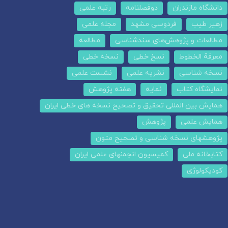
دانشگاه مازندران
دوفصلنامه
رتبه علمی
زهیر طیب
فردوسی مشهد
مجله علمی
مطالعات و پژوهش‌های سندشناسی
مطالعه
معرفة الخطوط
نسخ خطی
نسخه خطی
نسخه شناسی
نشریه علمی
نشست علمی
نمایشگاه کتاب
نمایه
هفته پژوهش
همایش بین المللی تحقیق و تصحیح نسخه های خطی ایران
همایش علمی
پژوهش
پژوهشهای نسخه شناسی و تصحیح متون
کتابخانه ملی
کمیسیون انجمنهای علمی ایران
کودیکولوژی