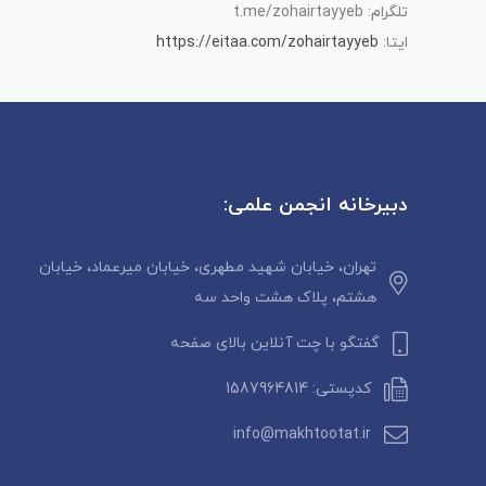
تلگرام: t.me/zohairtayyeb
ایتا:
https://eitaa.com/zohairtayyeb
دبیرخانه انجمن علمی:
تهران، خیابان شهید مطهری، خیابان میرعماد، خیابان
هشتم، پلاک هشت واحد سه
گفتگو با چت آنلاین بالای صفحه
کدپستی: 1587964814
info@makhtootat.ir