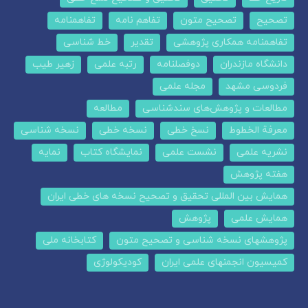
تصحیح
تصحیح متون
تفاهم نامه
تفاهمنامه
تفاهمنامه همکاری پژوهشی
تقدیر
خط شناسی
دانشگاه مازندران
دوفصلنامه
رتبه علمی
زهیر طیب
فردوسی مشهد
مجله علمی
مطالعات و پژوهش‌های سندشناسی
مطالعه
معرفة الخطوط
نسخ خطی
نسخه خطی
نسخه شناسی
نشریه علمی
نشست علمی
نمایشگاه کتاب
نمایه
هفته پژوهش
همایش بین المللی تحقیق و تصحیح نسخه های خطی ایران
همایش علمی
پژوهش
پژوهشهای نسخه شناسی و تصحیح متون
کتابخانه ملی
کمیسیون انجمنهای علمی ایران
کودیکولوژی