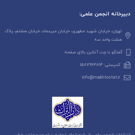
دبیرخانه انجمن علمی:
تهران، خیابان شهید مطهری، خیابان میرعماد، خیابان هشتم، پلاک
هشت واحد سه
گفتگو با چت آنلاین بالای صفحه
کدپستی: 1587964814
info@makhtootat.ir
انتشارات انجمن علمی از پژوهشهای تحقیق و تصحیح متون خطی،