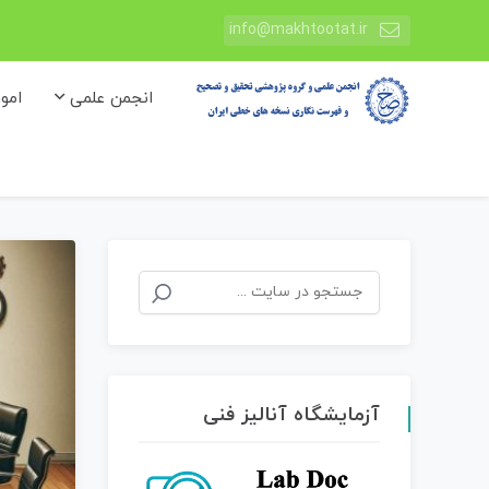
info@makhtootat.ir
انجمن علمی
امو
جستجو
برای:
آزمایشگاه آنالیز فنی