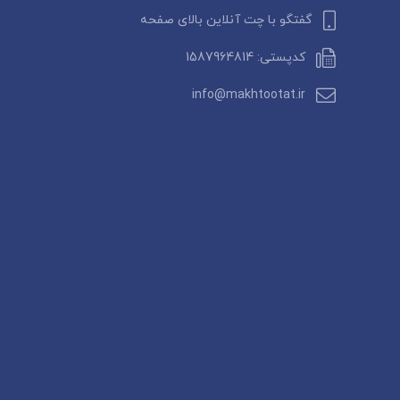
گفتگو با چت آنلاین بالای صفحه
کدپستی: 1587964814
info@makhtootat.ir