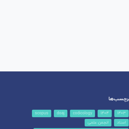
رچسب‌ها
scopus
doaj
codicology
1404
1403
اسناد
انجمن علمی