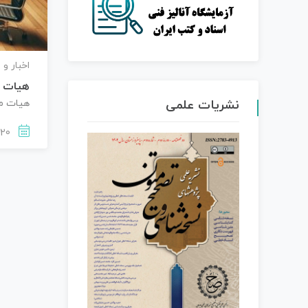
اخبار و 
هیات م
نشریات علمی
هیات مد
1403-08-20