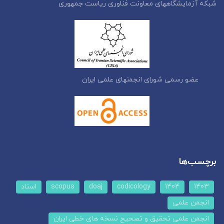
شبکه آزمایشگاههای معاونت فناوری ریاست جمهوری
عضو رسمی شورای انجمنهای علمی ایران
برچسب‌ها
1403
1404
codicology
doaj
scopus
اسناد
انجمن علمی
انجمن علمی تحقیق و تصحیح نسخه های خطی ایران