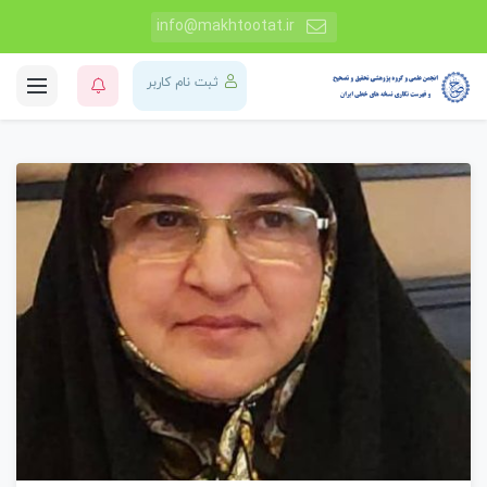
info@makhtootat.ir
ثبت نام کاربر