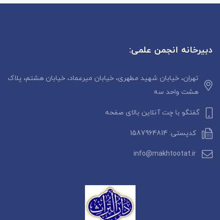
دبیرخانه انجمن علمی:
تهران، خیابان شهید مطهری، خیابان میرعماد، خیابان هشتم، پلاک
هشت واحد سه
گفتگو با چت آنلاین بالای صفحه
کدپستی: 1587964814
info@makhtootat.ir