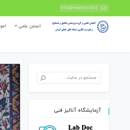
info@makhtootat.ir
انجمن علمی
امو
جستجو
برای:
آزمایشگاه آنالیز فنی