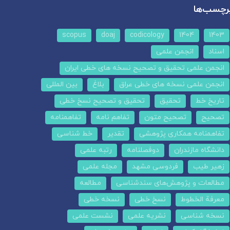
رچسب‌ها
scopus
doaj
codicology
1404
1403
اسناد
انجمن علمی
انجمن علمی تحقیق و تصحیح نسخه های خطی ایران
انجمن علمی نسخه های خطی عراق
بلاغ
بین المللی
تاریخ خط
تحقیق
تحقیق و تصحیح نسخ خطی
تصحیح
تصحیح متون
تفاهم نامه
تفاهمنامه
تفاهمنامه همکاری پژوهشی
تقدیر
خط شناسی
دانشگاه مازندران
دوفصلنامه
رتبه علمی
زهیر طیب
فردوسی مشهد
مجله علمی
مطالعات و پژوهش‌های سندشناسی
مطالعه
معرفة الخطوط
نسخ خطی
نسخه خطی
نسخه شناسی
نشریه علمی
نشست علمی