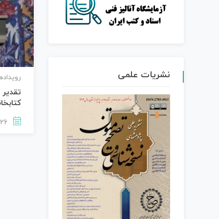
نشریات علمی
رویداده
تقدیر 
کتابخان
1402-08-26