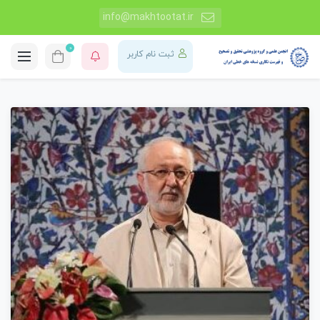
info@makhtootat.ir
0
ثبت نام کاربر