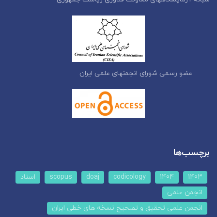
عضو رسمی شورای انجمنهای علمی ایران
برچسب‌ها
1403
1404
codicology
doaj
scopus
اسناد
انجمن علمی
انجمن علمی تحقیق و تصحیح نسخه های خطی ایران