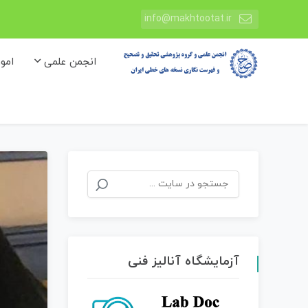
info@makhtootat.ir
انجمن علمی
امو
جستجو
برای:
آزمایشگاه آنالیز فنی