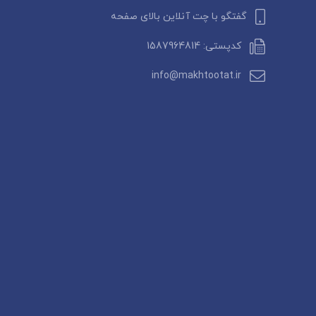
گفتگو با چت آنلاین بالای صفحه
کدپستی: 1587964814
info@makhtootat.ir