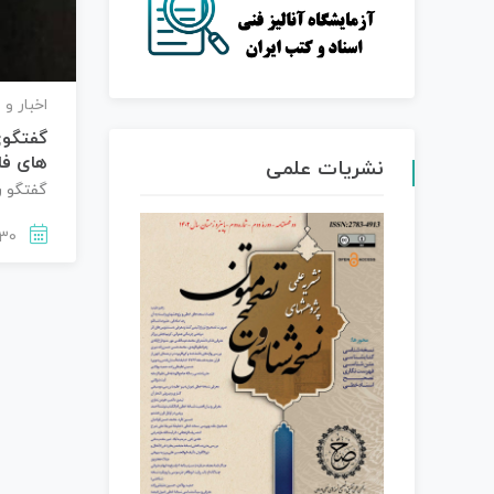
اخبار و 
گفتگوی
های فا
نشریات علمی
گفتگو ر
1403-09-30