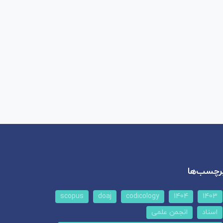
رچسب‌ها
scopus
doaj
codicology
1404
1403
اسناد
انجمن علمی