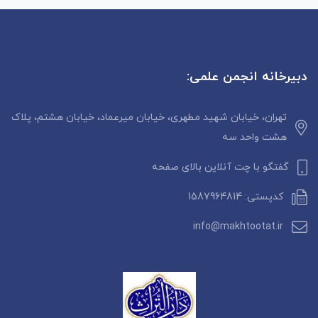
دبیرخانه انجمن علمی:
تهران، خیابان شهید مطهری، خیابان میرعماد، خیابان هشتم، پلاک
هشت واحد سه
گفتگو با چت آنلاین بالای صفحه
کدپستی: 1587964814
info@makhtootat.ir