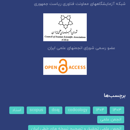
شبکه آزمایشگاههای معاونت فناوری ریاست جمهوری
عضو رسمی شورای انجمنهای علمی ایران
برچسب‌ها
1403
1404
codicology
doaj
scopus
اسناد
انجمن علمی
انجمن علمی تحقیق و تصحیح نسخه های خطی ایران