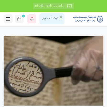
info@makhtootat.ir
0
ثبت نام کاربر