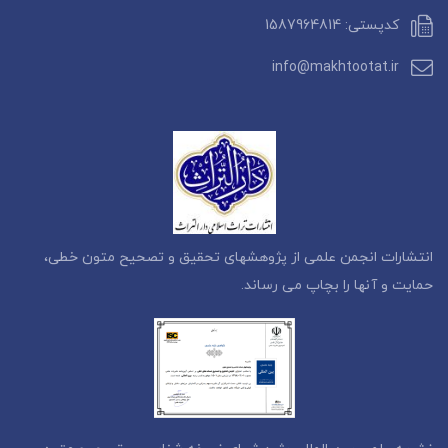
کدپستی: 1587964814
info@makhtootat.ir
انتشارات انجمن علمی از پژوهشهای تحقیق و تصحیح متون خطی،
حمایت و آنها را بچاپ می رساند.