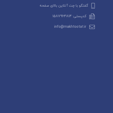
گفتگو با چت آنلاین بالای صفحه
کدپستی: 1587964814
info@makhtootat.ir