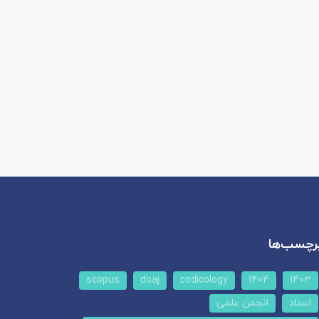
رچسب‌ها
scopus
doaj
codicology
1404
1403
اسناد
انجمن علمی