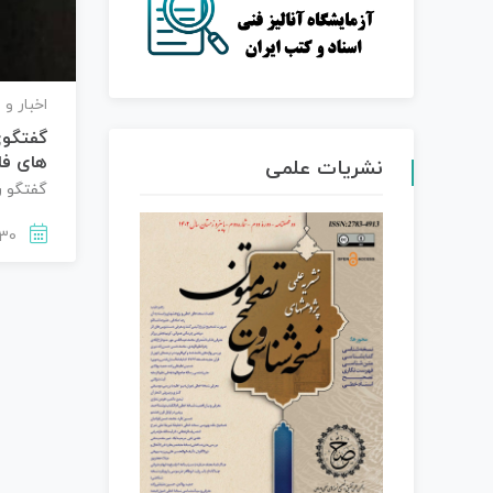
اخبار و 
گفتگوی
های فا
نشریات علمی
گفتگو ر
1403-09-30