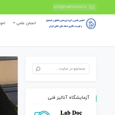
info@makhtootat.ir
انجمن علمی
امو
جستجو
برای:
آزمایشگاه آنالیز فنی