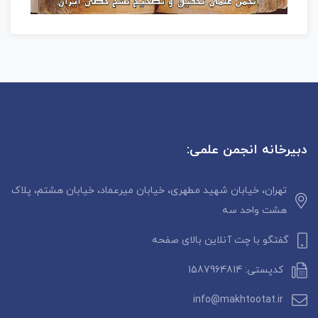
دبیرخانه انجمن علمی:
تهران، خیابان شهید مطهری، خیابان میرعماد، خیابان هشتم، پلاک
هشت واحد سه
گفتگو با چت آنلاین بالای صفحه
کدپستی: 1587964814
info@makhtootat.ir