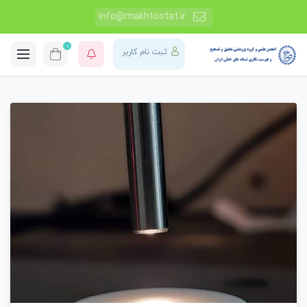
info@makhtootat.ir
0
ثبت نام کاربر