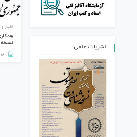
اخبار و 
همکاری
نسخه 
نشریات علمی
1402-05-18