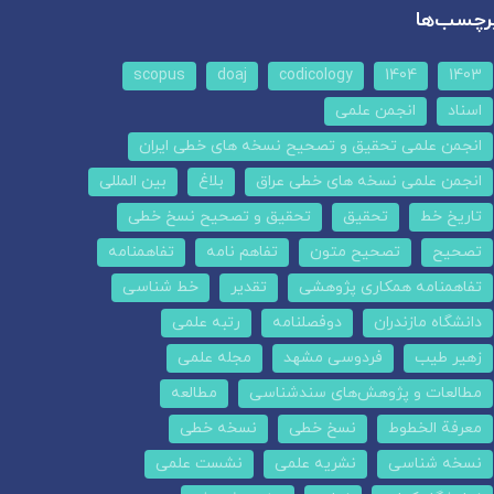
رچسب‌ها
scopus
doaj
codicology
1404
1403
اسناد
انجمن علمی
انجمن علمی تحقیق و تصحیح نسخه های خطی ایران
انجمن علمی نسخه های خطی عراق
بلاغ
بین المللی
تاریخ خط
تحقیق
تحقیق و تصحیح نسخ خطی
تصحیح
تصحیح متون
تفاهم نامه
تفاهمنامه
تفاهمنامه همکاری پژوهشی
تقدیر
خط شناسی
دانشگاه مازندران
دوفصلنامه
رتبه علمی
زهیر طیب
فردوسی مشهد
مجله علمی
مطالعات و پژوهش‌های سندشناسی
مطالعه
معرفة الخطوط
نسخ خطی
نسخه خطی
نسخه شناسی
نشریه علمی
نشست علمی