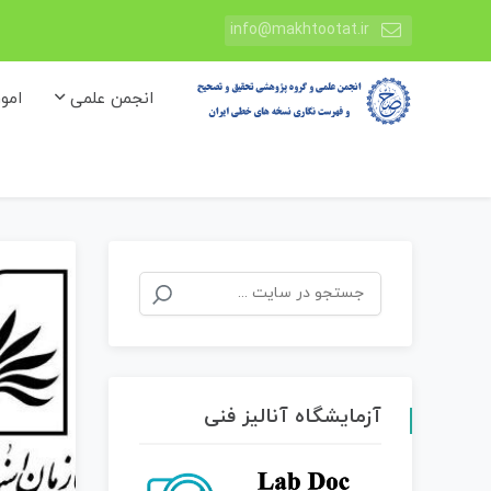
info@makhtootat.ir
انجمن علمی
امو
جستجو
برای:
آزمایشگاه آنالیز فنی