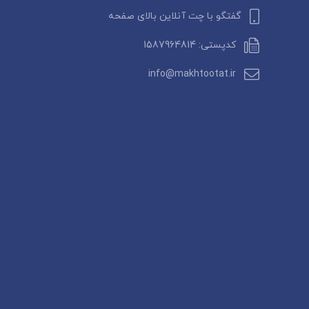
گفتگو با چت آنلاین بالای صفحه
کدپستی: 1587964814
info@makhtootat.ir