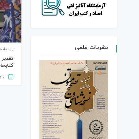
نشریات علمی
رویداده
تقدیر 
کتابخان
1402-08-26