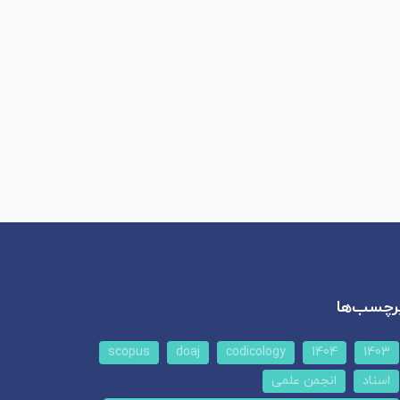
رچسب‌ها
scopus
doaj
codicology
1404
1403
اسناد
انجمن علمی