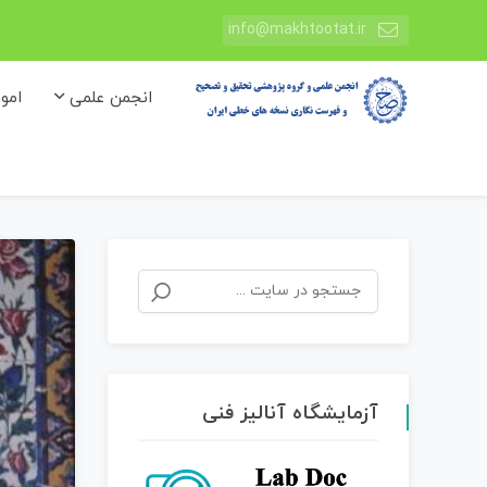
info@makhtootat.ir
انجمن علمی
امو
جستجو
برای:
آزمایشگاه آنالیز فنی