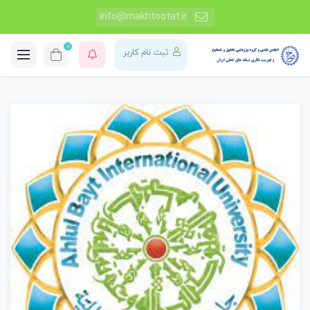
info@makhtootat.ir
0
ثبت نام کاربر