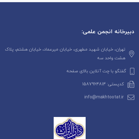
دبیرخانه انجمن علمی:
تهران، خیابان شهید مطهری، خیابان میرعماد، خیابان هشتم، پلاک
هشت واحد سه
گفتگو با چت آنلاین بالای صفحه
کدپستی: 1587964814
info@makhtootat.ir