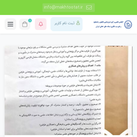
info@makhtootat.ir
0
ثبت نام کاربر