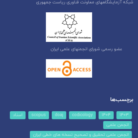
شبکه آزمایشگاههای معاونت فناوری ریاست جمهوری
عضو رسمی شورای انجمنهای علمی ایران
برچسب‌ها
1403
1404
codicology
doaj
scopus
اسناد
انجمن علمی
انجمن علمی تحقیق و تصحیح نسخه های خطی ایران