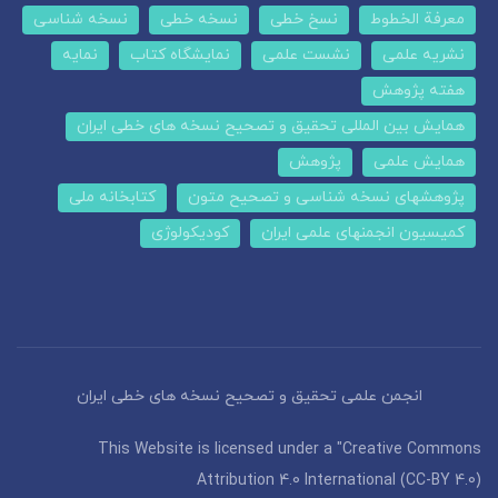
معرفة الخطوط
نسخ خطی
نسخه خطی
نسخه شناسی
نشریه علمی
نشست علمی
نمایشگاه کتاب
نمایه
هفته پژوهش
همایش بین المللی تحقیق و تصحیح نسخه های خطی ایران
همایش علمی
پژوهش
پژوهشهای نسخه شناسی و تصحیح متون
کتابخانه ملی
کمیسیون انجمنهای علمی ایران
کودیکولوژی
انجمن علمی تحقیق و تصحیح نسخه های خطی ایران
This Website is licensed under a "Creative Commons
Attribution 4.0 International (CC-BY 4.0)