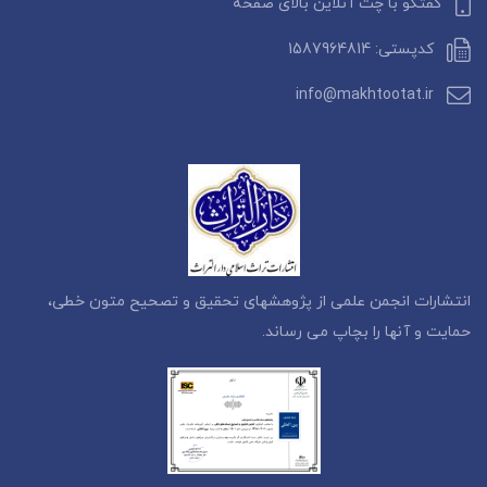
گفتگو با چت آنلاین بالای صفحه
کدپستی: 1587964814
info@makhtootat.ir
انتشارات انجمن علمی از پژوهشهای تحقیق و تصحیح متون خطی،
حمایت و آنها را بچاپ می رساند.