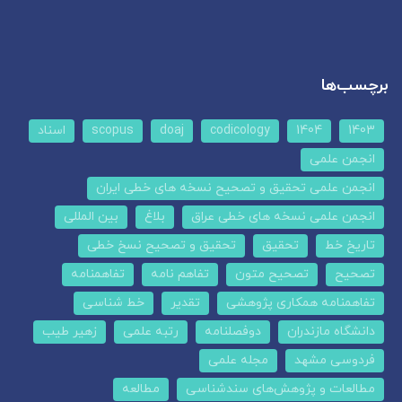
برچسب‌ها
1403
1404
codicology
doaj
scopus
اسناد
انجمن علمی
انجمن علمی تحقیق و تصحیح نسخه های خطی ایران
انجمن علمی نسخه های خطی عراق
بلاغ
بین المللی
تاریخ خط
تحقیق
تحقیق و تصحیح نسخ خطی
تصحیح
تصحیح متون
تفاهم نامه
تفاهمنامه
تفاهمنامه همکاری پژوهشی
تقدیر
خط شناسی
دانشگاه مازندران
دوفصلنامه
رتبه علمی
زهیر طیب
فردوسی مشهد
مجله علمی
مطالعات و پژوهش‌های سندشناسی
مطالعه