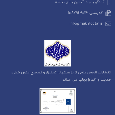
گفتگو با چت آنلاین بالای صفحه
کدپستی: 1587964814
info@makhtootat.ir
انتشارات انجمن علمی از پژوهشهای تحقیق و تصحیح متون خطی،
حمایت و آنها را بچاپ می رساند.