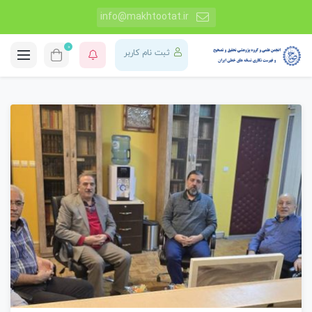
info@makhtootat.ir
0
ثبت نام کاربر