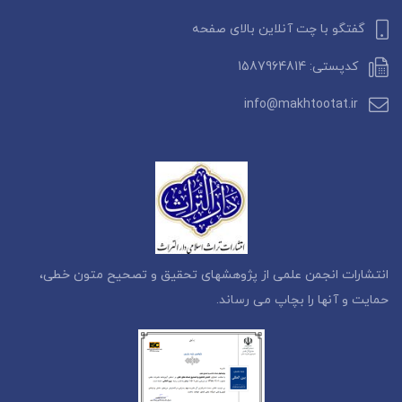
گفتگو با چت آنلاین بالای صفحه
کدپستی: 1587964814
info@makhtootat.ir
انتشارات انجمن علمی از پژوهشهای تحقیق و تصحیح متون خطی،
حمایت و آنها را بچاپ می رساند.