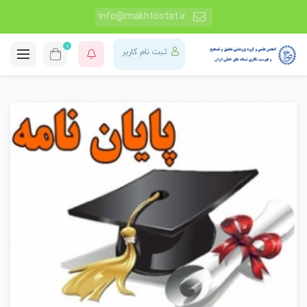
info@makhtootat.ir
0
ثبت نام کاربر