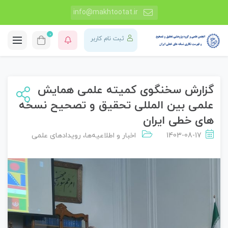
info@makhtootat.ir
0
ثبت نام کاربر
گزارش سخنگوی کمیته علمی همایش
علمی بین المللی تحقیق و تصحیح نسخه
های خطی ایران
1403-08-17
اخبار و اطلاعیه‌ها
،
رویدادهای علمی