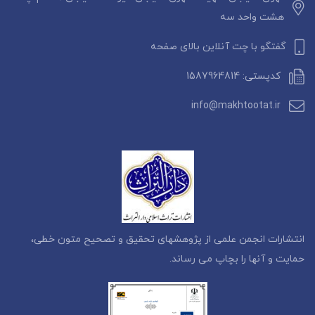
هشت واحد سه
گفتگو با چت آنلاین بالای صفحه
کدپستی: 1587964814
info@makhtootat.ir
انتشارات انجمن علمی از پژوهشهای تحقیق و تصحیح متون خطی،
حمایت و آنها را بچاپ می رساند.