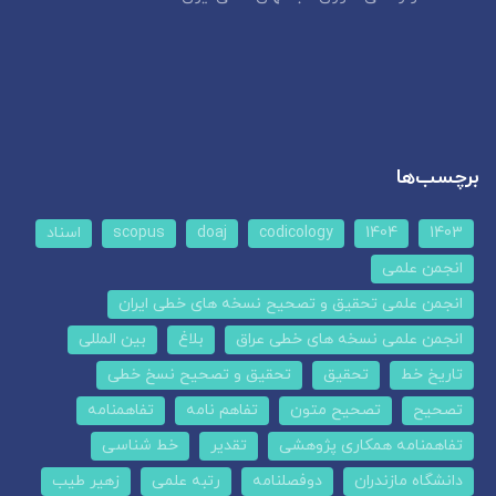
برچسب‌ها
1403
1404
codicology
doaj
scopus
اسناد
انجمن علمی
انجمن علمی تحقیق و تصحیح نسخه های خطی ایران
انجمن علمی نسخه های خطی عراق
بلاغ
بین المللی
تاریخ خط
تحقیق
تحقیق و تصحیح نسخ خطی
تصحیح
تصحیح متون
تفاهم نامه
تفاهمنامه
تفاهمنامه همکاری پژوهشی
تقدیر
خط شناسی
دانشگاه مازندران
دوفصلنامه
رتبه علمی
زهیر طیب