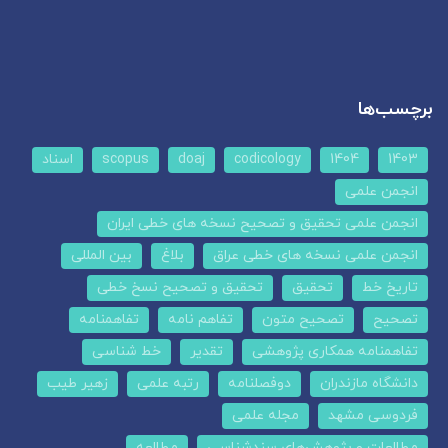
برچسب‌ها
1403
1404
codicology
doaj
scopus
اسناد
انجمن علمی
انجمن علمی تحقیق و تصحیح نسخه های خطی ایران
انجمن علمی نسخه های خطی عراق
بلاغ
بین المللی
تاریخ خط
تحقیق
تحقیق و تصحیح نسخ خطی
تصحیح
تصحیح متون
تفاهم نامه
تفاهمنامه
تفاهمنامه همکاری پژوهشی
تقدیر
خط شناسی
دانشگاه مازندران
دوفصلنامه
رتبه علمی
زهیر طیب
فردوسی مشهد
مجله علمی
مطالعات و پژوهش‌های سندشناسی
مطالعه