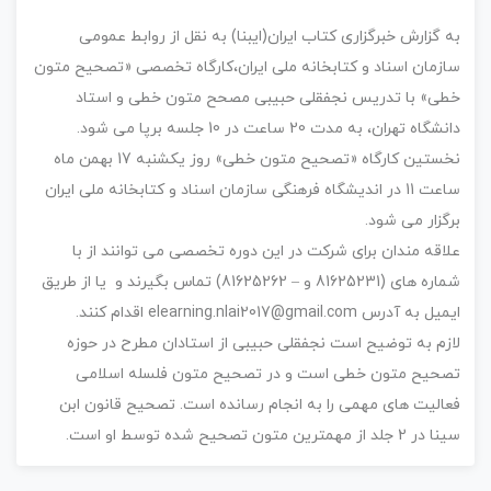
به گزارش خبرگزاری کتاب ایران(ایبنا) به نقل از روابط عمومی
سازمان اسناد و کتابخانه ملی ایران،کارگاه تخصصی «تصحیح متون
خطی» با تدریس نجفقلی حبیبی مصحح متون خطی و استاد
دانشگاه تهران، به مدت 20 ساعت در 10 جلسه برپا می شود.
نخستین کارگاه «تصحیح متون خطی» روز یکشنبه 17 بهمن ماه
ساعت 11 در اندیشگاه فرهنگی سازمان اسناد و کتابخانه ملی ایران
برگزار می شود.
علاقه مندان برای شرکت در این دوره تخصصی می توانند از با
شماره های (81625231 و – 81625262) تماس بگیرند و یا از طریق
ایمیل به آدرس elearning.nlai2017@gmail.com اقدام کنند.
لازم به توضیح است نجفقلی حبیبی از استادان مطرح در حوزه
تصحیح متون خطی است و در تصحیح متون فلسله اسلامی
فعالیت های مهمی را به انجام رسانده است. تصحیح قانون ابن
سینا در 2 جلد از مهمترین متون تصحیح شده توسط او است.