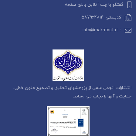
گفتگو با چت آنلاین بالای صفحه
کدپستی: 1587964814
info@makhtootat.ir
انتشارات انجمن علمی از پژوهشهای تحقیق و تصحیح متون خطی،
حمایت و آنها را بچاپ می رساند.