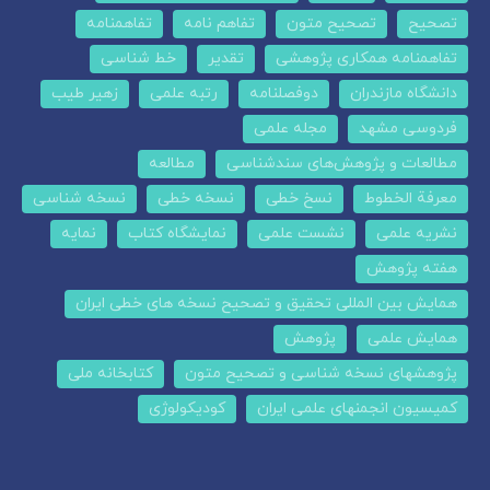
تصحیح
تصحیح متون
تفاهم نامه
تفاهمنامه
تفاهمنامه همکاری پژوهشی
تقدیر
خط شناسی
دانشگاه مازندران
دوفصلنامه
رتبه علمی
زهیر طیب
فردوسی مشهد
مجله علمی
مطالعات و پژوهش‌های سندشناسی
مطالعه
معرفة الخطوط
نسخ خطی
نسخه خطی
نسخه شناسی
نشریه علمی
نشست علمی
نمایشگاه کتاب
نمایه
هفته پژوهش
همایش بین المللی تحقیق و تصحیح نسخه های خطی ایران
همایش علمی
پژوهش
پژوهشهای نسخه شناسی و تصحیح متون
کتابخانه ملی
کمیسیون انجمنهای علمی ایران
کودیکولوژی