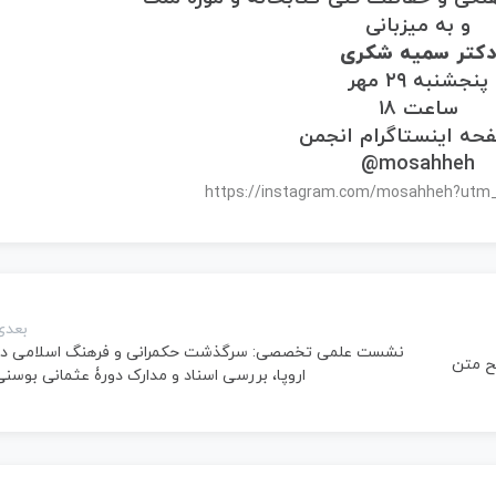
و به میزبانی
کتر سمیه شکری
پنجشنبه ۲۹ مهر
ساعت ۱۸
حه اینستاگرام انجمن
mosahheh@
https://instagram.com/mosahheh?utm
بعدی
نشست علمی تخصصی: سرگذشت حکمرانی و فرهنگ اسلامی در
ح متن
اروپا، بررسی‌ اسناد و مدارک دورۀ عثمانی بوسن