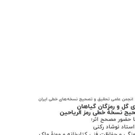
جمن علمی تحقیق و تصحیح نسخه‌های خطی ایران
ی گل و رمزگان گیاهان
یح نسخهٔ خطی رمز الریاحین
ا حضور مصحح اثر؛
استاد نوشاد رکنی
هنگی و حفاظت فنی کتابخانه و موزهٔ ملک