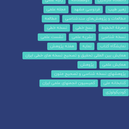
دانشگاه مازندران
دوفصلنامه
رتبه علمی
زهیر طیب
فردوسی مشهد
مجله علمی
مطالعات و پژوهش‌های سندشناسی
مطالعه
معرفة الخطوط
نسخ خطی
نسخه خطی
نسخه شناسی
نشریه علمی
نشست علمی
نمایشگاه کتاب
نمایه
هفته پژوهش
همایش بین المللی تحقیق و تصحیح نسخه های خطی ایران
همایش علمی
پژوهش
پژوهشهای نسخه شناسی و تصحیح متون
کتابخانه ملی
کمیسیون انجمنهای علمی ایران
کودیکولوژی