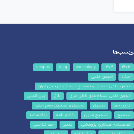
رچسب‌ها
scopus
doaj
codicology
1404
1403
اسناد
انجمن علمی
انجمن علمی تحقیق و تصحیح نسخه های خطی ایران
انجمن علمی نسخه های خطی عراق
بلاغ
بین المللی
تاریخ خط
تحقیق
تحقیق و تصحیح نسخ خطی
تصحیح
تصحیح متون
تفاهم نامه
تفاهمنامه
تفاهمنامه همکاری پژوهشی
تقدیر
خط شناسی