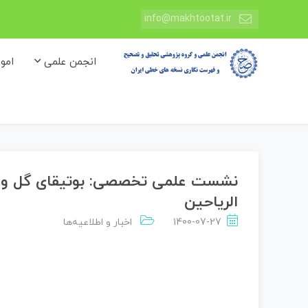
info@makhtootat.ir
انجمن علمی
امو
نشست علمی تخصصی: بوتیقای گل و ر
الریاحین
1400-07-27
اخبار و اطلاعیه‌ها