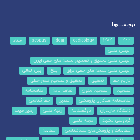
برچسب‌ها
1403
1404
codicology
doaj
scopus
اسناد
انجمن علمی
انجمن علمی تحقیق و تصحیح نسخه های خطی ایران
انجمن علمی نسخه های خطی عراق
بلاغ
بین المللی
تاریخ خط
تحقیق
تحقیق و تصحیح نسخ خطی
تصحیح
تصحیح متون
تفاهم نامه
تفاهمنامه
تفاهمنامه همکاری پژوهشی
تقدیر
خط شناسی
دانشگاه مازندران
دوفصلنامه
رتبه علمی
زهیر طیب
فردوسی مشهد
مجله علمی
مطالعات و پژوهش‌های سندشناسی
مطالعه