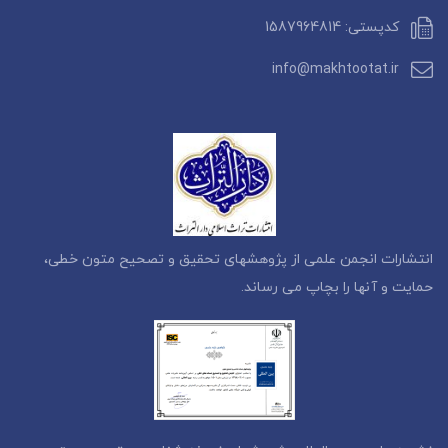
کدپستی: 1587964814
info@makhtootat.ir
انتشارات انجمن علمی از پژوهشهای تحقیق و تصحیح متون خطی،
حمایت و آنها را بچاپ می رساند.