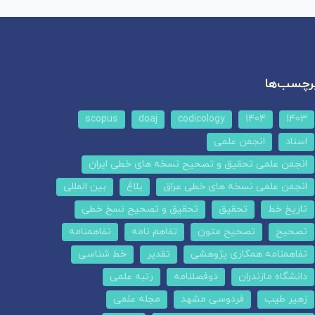
رچسب‌ها
scopus
doaj
codicology
1404
1403
اسناد
انجمن علمی
انجمن علمی تحقیق و تصحیح نسخه های خطی ایران
انجمن علمی نسخه های خطی عراق
بلاغ
بین المللی
تاریخ خط
تحقیق
تحقیق و تصحیح نسخ خطی
تصحیح
تصحیح متون
تفاهم نامه
تفاهمنامه
تفاهمنامه همکاری پژوهشی
تقدیر
خط شناسی
دانشگاه مازندران
دوفصلنامه
رتبه علمی
زهیر طیب
فردوسی مشهد
مجله علمی