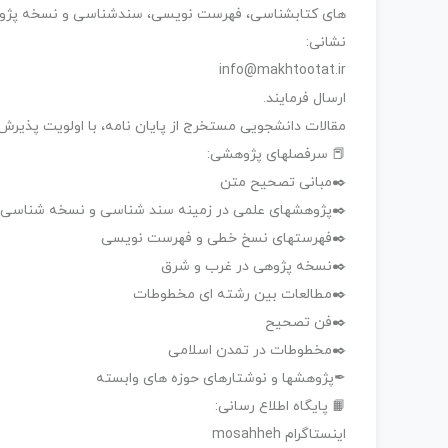
های کتابشناسی، فهرست نویسی، سندشناسی و نسخه پژوهی،
نشانی:
info@makhtootat.ir
ارسال فرمایند.
مقالات دانشجویی مستخرج از پایان نامه، با اولویت پذیر
📕 سرفصلهای پژوهشی:
✒️مبانی تصحیح متن
✒️پژوهشهای علمی در زمینه سند شناسی و نسخه شناسی
✒️فهرستهای نسخ خطی و فهرست نویسی
✒️نسخه پژوهی در غرب و شرق
✒️مطالعات بین رشته ای مخطوطات
✒️فن تصحیح
✒️مخطوطات در تمدن اسلامی
✒پژوهشها و نوشتارهای حوزه های وابسته
📙 پایگاه اطلاع رسانی:
اینستاگرام mosahheh