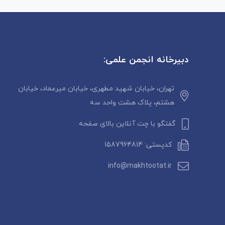
دبیرخانه انجمن علمی:
تهران، خیابان شهید مطهری، خیابان میرعماد، خیابان
هشتم، پلاک هشت واحد سه
گفتگو با چت آنلاین بالای صفحه
کدپستی: 1587964814
info@makhtootat.ir