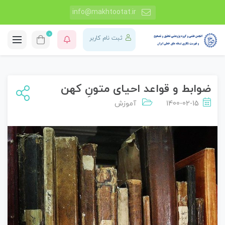
info@makhtootat.ir
0
ثبت نام کاربر
ضوابط و قواعد احیای متونِ کهن
1400-02-15
آموزش