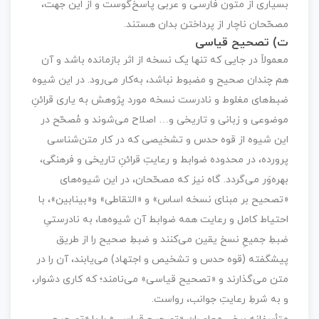
بسیاری از متون فارسی و عربی پاسخ‌گوست و از این جهت،
مصحّحان ناچار از پرداختن بدان هستند.
ت) تصحیح قیاسی
معمولاً در جایی که تنها یک نسخه از اثر بازمانده باشد و آن
هم چندان صحیح و مضبوط نباشد، به‌کار می‌رود. در این شیوه
ضبط‌های مغلوط و نادرست نسخه مورد پژوهش به یاری قرائنِ
موضوعی و زبانی و تاریخی و… اصلاح می‌شوند و مُصحّح در
این شیوه از قوه حدس و تشخیصی که در کار متن‌شناسی
پرورده، در محدوده ضوابط و رعایتِ قرائنِ تاریخی و فرهنگی،
بهره‌وَر می‌گردد. گاه نیز که مصحّحان، در این شیوه‌های
«تصحیح بر مبنای نسخه اساس» و «التقاطی» و«بینابین»، با
احتیاط کامل و رعایت همه ضوابط آن شیوه‌ها، به نادرستیِ
ضبطِ جمیعِ نسخ یقین می‌کنند و ضبطِ صحیح را از طریق
پیشگفته (قوه حدس و تشخیص و اجتهاد) می‌یابند، آن را در
متن می‌گذارند و «تصحیح قیاسی» می‌نامند؛ که کاری دشوار،
و به شرطِ رعایتِ جوانب، رواست.