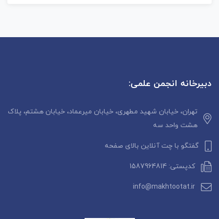
دبیرخانه انجمن علمی:
تهران، خیابان شهید مطهری، خیابان میرعماد، خیابان هشتم، پلاک
هشت واحد سه
گفتگو با چت آنلاین بالای صفحه
کدپستی: 1587964814
info@makhtootat.ir