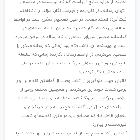
نمایند. از موارد شایع آن است که نام نویسنده در مقدّمه و
انتهای رساله ذکر نگردیده و فهرست‌نگار، مؤلف را ناشناخته
ثبت کرده است. مصحح در حین تصحیح ممکن است در اواسط
رساله، پی به نام نگارنده ببرد. به‌عنوان نمونه رساله‌ای در
کتابخانۀ مجلس شورای اسلامی با نام رساله در عرفان موجود
است و نویسنده آن، ناشناخته بود. زمانی که رساله مذکور را
تصحیح می‌کردم، در اواسط رساله، نگارنده زمانی که سلسلۀ
طریقتی خویش را معرّفی می‌کرد، نام خودش را «مجذوبعلی
شاه همدانی» ذکر کرده بود.
کاتبان جهت جلوگیری از اتلاف وقت، از گذاشتن نقطه بر روی
برخی کلمات خودداری می‌کردند و همچنین مخفف برخی از
واژه‌های پرکابرد را می‌نگاشتند؛ مثلاً به جای باطلٌ می‌نوشتند
با، یا به‌جای محالٌ می‌نگاشتند مح، یا به جای حینئذٍ ح و
به‌جای ظاهرٌ، ظا؛ که مصحِّح باید در متن، نقطه‌ها و کلمات
غیرمخفف را بیاورد.
کلماتی را که مصحح بعد از فحص و جست وجو ابهام داشت یا