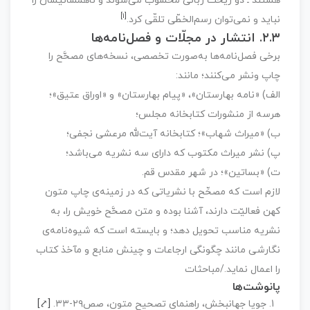
هستند ـ دو ریخت زبانی محسوب می‌شوند و ناهمسانیشان را
‏[۱]‎
نباید و نمی‌توان رسم‌الخطّی تلقّی کرد.
۲.۳. انتشار در مجلّات و فصل‌نامه‌ها
برخی فصل‌نامه‌ها به‌صورت تخصصی، نسخه‌های مصحَّح را
چاپ ونشر می‌کنند؛ مانند:
الف) «نامه بهارستان»، «پیام بهارستان» و «اوراق عتیق»؛
هرسه از منشورات کتابخانه مجلس؛
ب) «میراث شهاب»؛ کتابخانه آیت‌ﷲ مرعشی نجفی؛
پ) نشر میراث مکتوب که دارای سه نشریه می‌باشد؛
ت) «بساتین»؛ در شهر مقدس قم.
لازم است که مصحِّح با نشریاتی که در زمینه‌ی چاپ متون
کهن فعالیّت دارند، آشنا بوده و متن مصحَّح خویش را، به
نشریه مناسب تحویل دهد؛ و بایسته است که شیوه‌نامه‌ی
نگارشی مانند چگونگی ارجاعات و چینش منابع و مآخذ کتاب
را اعمال نماید./مباحثات
پانوشت‌ها
جویا جهانبخش، راهنمای تصحیح متون، صص۲۹-۳۳.
[⤤]