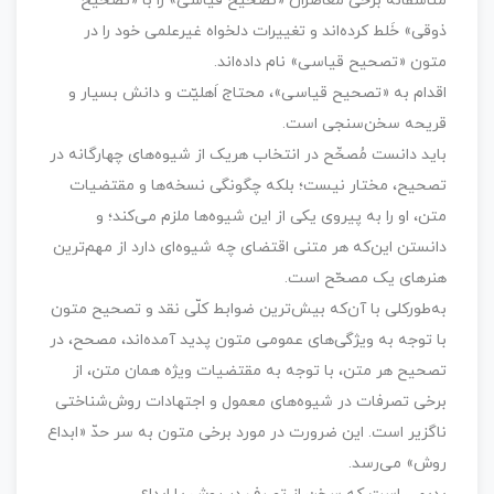
متأسفانه برخی معاصران «تصحیح قیاسی» را با «تصحیح
ذوقی» خَلط کرده‌اند و تغییرات دلخواه غیرعلمی خود را در
متون «تصحیح قیاسی» نام داده‌اند.
اقدام به «تصحیح قیاسی»، محتاج اَهلیّت و دانش بسیار و
قریحه سخن‌سنجی است.
باید دانست مُصحِّح در انتخاب هریک از شیوه‌های چهارگانه در
تصحیح، مختار نیست؛ بلکه چگونگی نسخه‌ها و مقتضیات
متن، او را به پیروی یکی از این شیوه‌ها ملزم می‌کند؛ و
دانستن این‌که هر متنی اقتضای چه شیوه‌ای دارد از مهم‌ترین
هنرهای یک مصحّح است.
به‌طورکلی با آن‌که بیش‌ترین ضوابط کلّی نقد و تصحیح متون
با توجه به ویژگی‌های عمومی متون پدید آمده‌اند، مصحح، در
تصحیح هر متن، با توجه به مقتضیات ویژه همان متن، از
برخی تصرفات در شیوه‌های معمول و اجتهادات روش‌شناختی
ناگزیر است. این ضرورت در مورد برخی متون به سر حدّ «ابداع
روش» می‌رسد.