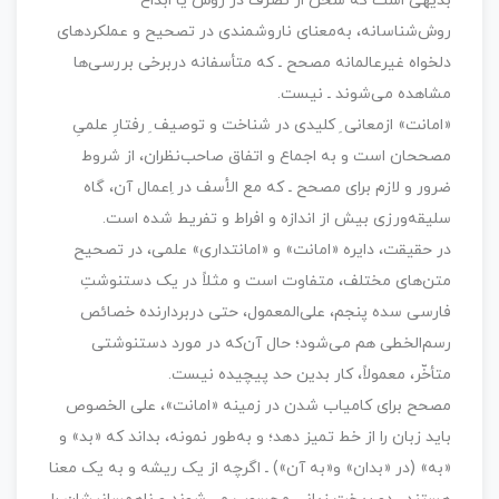
بدیهی است که سخن از تصرف در روش یا ابداع
روش‌شناسانه، به‌معنای ناروشمندی در تصحیح و عملکردهای
دلخواه غیرعالمانه مصحح ـ که متأسفانه دربرخی بررسی‌ها
مشاهده می‌شوند ـ نیست.
«امانت» ازمعانی ِ کلیدی در شناخت و توصیف ِ رفتارِ علمیِ
مصححان است و به اجماع و اتفاق صاحب‌نظران، از شروط
ضرور و لازم برای مصحح ـ که مع الأسف در اِعمال آن، گاه
سلیقه‌ورزی بیش از اندازه و افراط و تفریط شده است.
در حقیقت، دایره «امانت» و «امانتداری» علمی، در تصحیح
متن‌های مختلف، متفاوت است و مثلاً در یک دستنوشتِ
فارسی سده پنجم، علی‌المعمول، حتی دربردارنده خصائص
رسم‌الخطی هم می‌شود؛ حال آن‌که در مورد دستنوشتی
متأخّر، معمولاً، کار بدین حد پیچیده نیست.
مصحح برای کامیاب شدن در زمینه «امانت»، علی الخصوص
باید زبان را از خط تمیز دهد؛ و به‌طور نمونه، بداند که «بد» و
«به» (در «بدان» و«به آن») ـ اگرچه از یک ریشه و به یک معنا