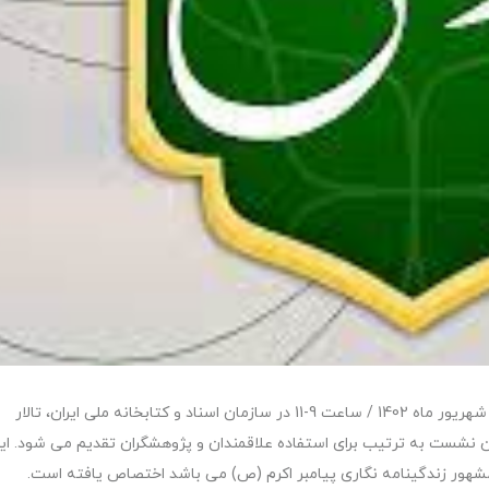
اولین نشست از «سلسله نشست های بلاغ» روز یکشنبه 26 شهریور ماه 1402 / ساعت 9-11 در سازمان اسناد و کتابخانه ملی ایران، تالار
ن نشست به ترتیب برای استفاده علاقمندان و پژوهشگران تقدیم می شود. ای
هور زندگینامه نگاری پیامبر اکرم (ص) می باشد اختصاص یافته است.