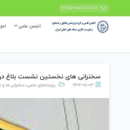
info@makhtootat.ir
انجمن علمی
امو
سخنرانی های نخستین نشست بلاغ در ک
1402-08-03
رویدادهای علمی
،
سخنرانی ها و 