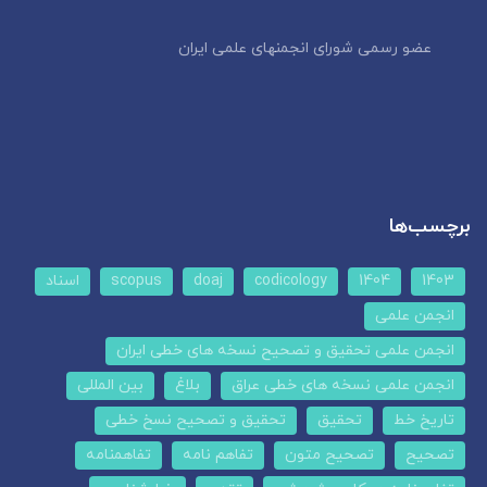
عضو رسمی شورای انجمنهای علمی ایران
برچسب‌ها
1403
1404
codicology
doaj
scopus
اسناد
انجمن علمی
انجمن علمی تحقیق و تصحیح نسخه های خطی ایران
انجمن علمی نسخه های خطی عراق
بلاغ
بین المللی
تاریخ خط
تحقیق
تحقیق و تصحیح نسخ خطی
تصحیح
تصحیح متون
تفاهم نامه
تفاهمنامه