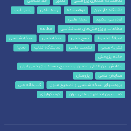
تفاهمنامه همکاری پژوهشی
تقدیر
خط شناسی
دانشگاه مازندران
دوفصلنامه
رتبه علمی
زهیر طیب
فردوسی مشهد
مجله علمی
مطالعات و پژوهش‌های سندشناسی
مطالعه
معرفة الخطوط
نسخ خطی
نسخه خطی
نسخه شناسی
نشریه علمی
نشست علمی
نمایشگاه کتاب
نمایه
هفته پژوهش
همایش بین المللی تحقیق و تصحیح نسخه های خطی ایران
همایش علمی
پژوهش
پژوهشهای نسخه شناسی و تصحیح متون
کتابخانه ملی
کمیسیون انجمنهای علمی ایران
کودیکولوژی