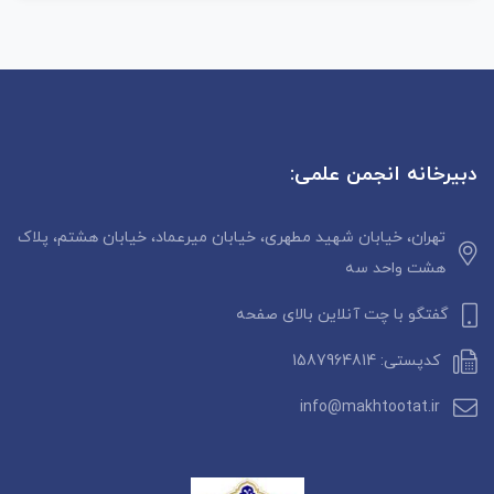
دبیرخانه انجمن علمی:
تهران، خیابان شهید مطهری، خیابان میرعماد، خیابان هشتم، پلاک
هشت واحد سه
گفتگو با چت آنلاین بالای صفحه
کدپستی: 1587964814
info@makhtootat.ir