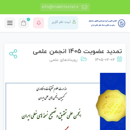
info@makhtootat.ir
0
ثبت نام کاربر
تمدید عضویت 1405 انجمن علمی
1405-02-02
رویدادهای علمی