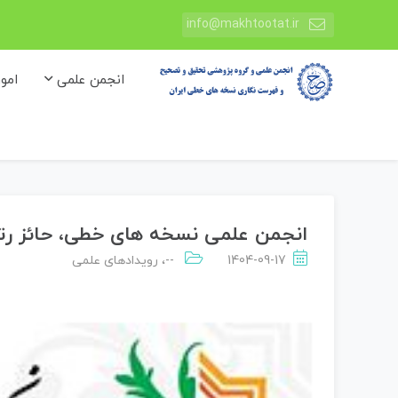
info@makhtootat.ir
انجمن علمی
امو
انجمن علمی نسخه های خطی، حائز رتبه B در ارزیابی جدید وزارت
1404-09-17
--
،
رویدادهای علمی