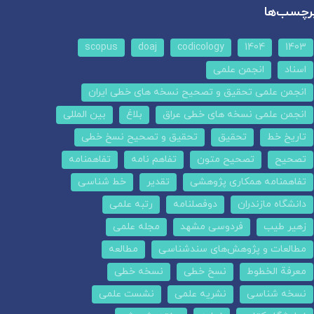
رچسب‌ها
scopus
doaj
codicology
1404
1403
اسناد
انجمن علمی
انجمن علمی تحقیق و تصحیح نسخه های خطی ایران
انجمن علمی نسخه های خطی عراق
بلاغ
بین المللی
تاریخ خط
تحقیق
تحقیق و تصحیح نسخ خطی
تصحیح
تصحیح متون
تفاهم نامه
تفاهمنامه
تفاهمنامه همکاری پژوهشی
تقدیر
خط شناسی
دانشگاه مازندران
دوفصلنامه
رتبه علمی
زهیر طیب
فردوسی مشهد
مجله علمی
مطالعات و پژوهش‌های سندشناسی
مطالعه
معرفة الخطوط
نسخ خطی
نسخه خطی
نسخه شناسی
نشریه علمی
نشست علمی