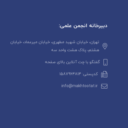
دبیرخانه انجمن علمی:
تهران، خیابان شهید مطهری، خیابان میرعماد، خیابان
هشتم، پلاک هشت واحد سه
گفتگو با چت آنلاین بالای صفحه
کدپستی: 1587964814
info@makhtootat.ir