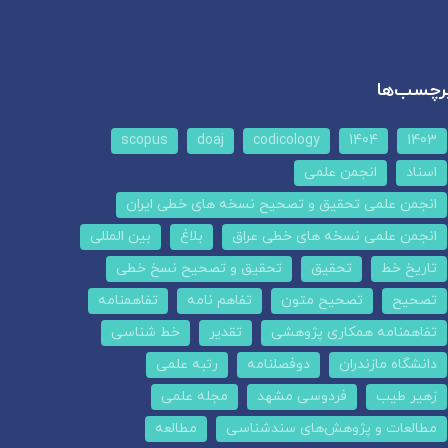
رچسب‌ها
scopus
doaj
codicology
1404
1403
اسناد
انجمن علمی
انجمن علمی تحقیق و تصحیح نسخه های خطی ایران
انجمن علمی نسخه های خطی عراق
بلاغ
بین المللی
تاریخ خط
تحقیق
تحقیق و تصحیح نسخ خطی
تصحیح
تصحیح متون
تفاهم نامه
تفاهمنامه
تفاهمنامه همکاری پژوهشی
تقدیر
خط شناسی
دانشگاه مازندران
دوفصلنامه
رتبه علمی
زهیر طیب
فردوسی مشهد
مجله علمی
مطالعات و پژوهش‌های سندشناسی
مطالعه