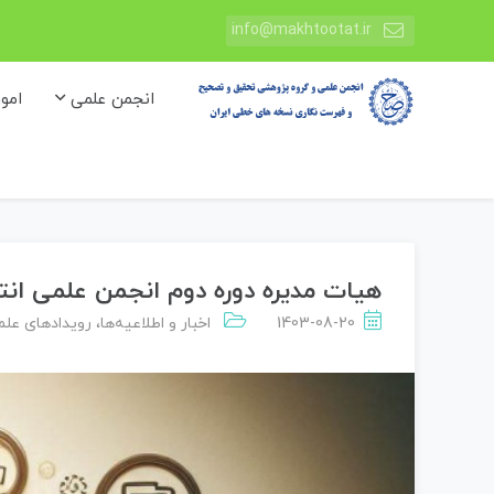
info@makhtootat.ir
انجمن علمی
امو
هیات مدیره دوره دوم انجمن علمی ان
1403-08-20
اخبار و اطلاعیه‌ها
،
رویدادهای عل