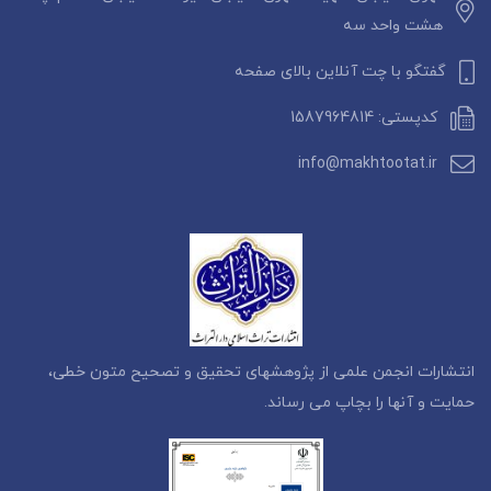
هشت واحد سه
گفتگو با چت آنلاین بالای صفحه
کدپستی: 1587964814
info@makhtootat.ir
انتشارات انجمن علمی از پژوهشهای تحقیق و تصحیح متون خطی،
حمایت و آنها را بچاپ می رساند.