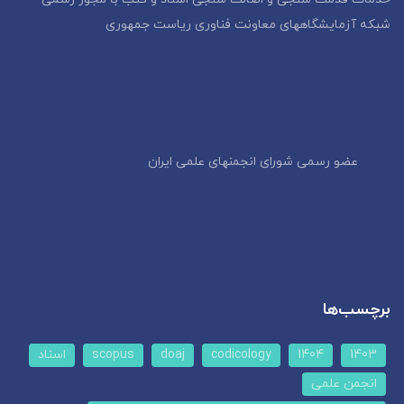
شبکه آزمایشگاههای معاونت فناوری ریاست جمهوری
عضو رسمی شورای انجمنهای علمی ایران
برچسب‌ها
1403
1404
codicology
doaj
scopus
اسناد
انجمن علمی