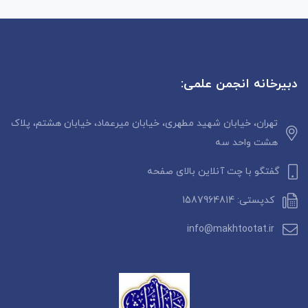
دبیرخانه انجمن علمی:
تهران، خیابان شهید مطهری، خیابان میرعماد، خیابان هشتم، پلاک
هشت واحد سه
گفتگو با چت آنلاین بالای صفحه
کدپستی: 1587964814
info@makhtootat.ir