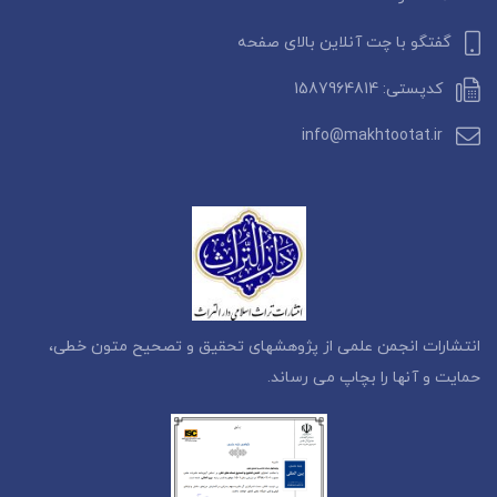
گفتگو با چت آنلاین بالای صفحه
کدپستی: 1587964814
info@makhtootat.ir
انتشارات انجمن علمی از پژوهشهای تحقیق و تصحیح متون خطی،
حمایت و آنها را بچاپ می رساند.