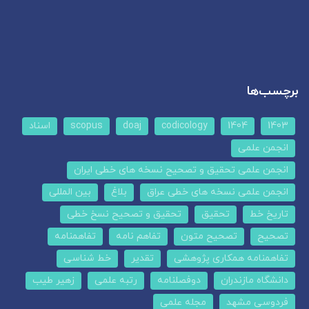
برچسب‌ها
1403
1404
codicology
doaj
scopus
اسناد
انجمن علمی
انجمن علمی تحقیق و تصحیح نسخه های خطی ایران
انجمن علمی نسخه های خطی عراق
بلاغ
بین المللی
تاریخ خط
تحقیق
تحقیق و تصحیح نسخ خطی
تصحیح
تصحیح متون
تفاهم نامه
تفاهمنامه
تفاهمنامه همکاری پژوهشی
تقدیر
خط شناسی
دانشگاه مازندران
دوفصلنامه
رتبه علمی
زهیر طیب
فردوسی مشهد
مجله علمی