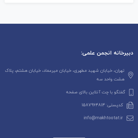
دبیرخانه انجمن علمی:
تهران، خیابان شهید مطهری، خیابان میرعماد، خیابان هشتم، پلاک
هشت واحد سه
گفتگو با چت آنلاین بالای صفحه
کدپستی: 1587964814
info@makhtootat.ir