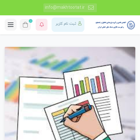
info@makhtootat.ir
0
ثبت نام کاربر